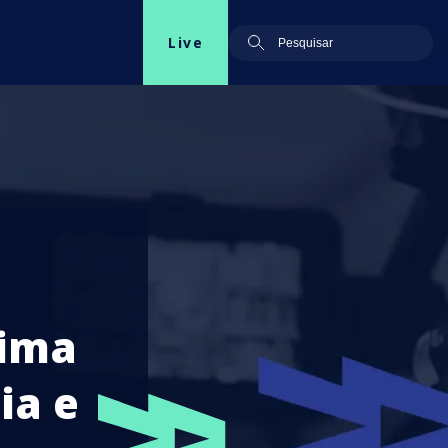
Live
Lima
ia e