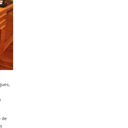
gues,
s
o de
os