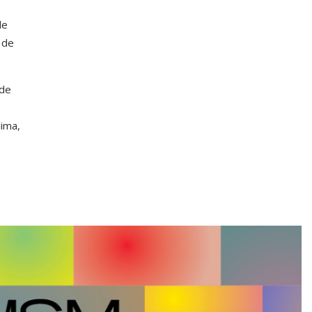
de
 de
 de
,
lima,