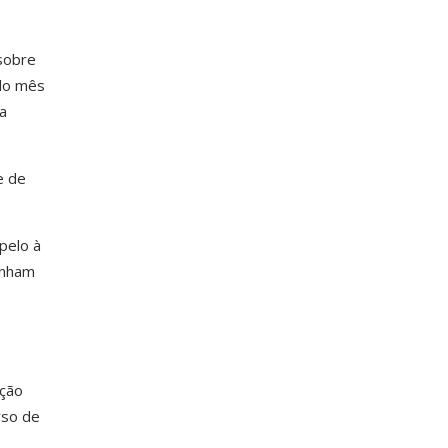
sobre
 do mês
a
e de
pelo à
enham
ação
rso de