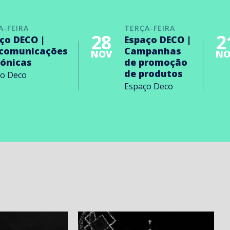
A-FEIRA
TERÇA-FEIRA
28
2
ço DECO |
Espaço DECO |
ecomunicações
Campanhas
NOV
NO
rónicas
de promoção
de produtos
ço Deco
Espaço Deco