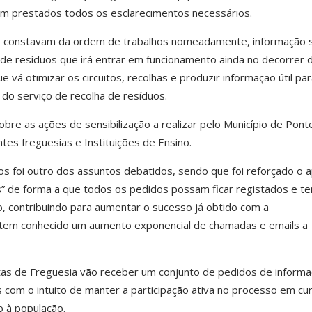
m prestados todos os esclarecimentos necessários.
e constavam da ordem de trabalhos nomeadamente, informação 
 de resíduos que irá entrar em funcionamento ainda no decorrer
vá otimizar os circuitos, recolhas e produzir informação útil par
do serviço de recolha de resíduos.
obre as ações de sensibilização a realizar pelo Município de Pont
tes freguesias e Instituições de Ensino.
s foi outro dos assuntos debatidos, sendo que foi reforçado o a
os” de forma a que todos os pedidos possam ficar registados e t
, contribuindo para aumentar o sucesso já obtido com a
ue tem conhecido um aumento exponencial de chamadas e emails a
ntas de Freguesia vão receber um conjunto de pedidos de inform
s com o intuito de manter a participação ativa no processo em cu
o à população.