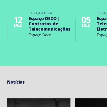
TERÇA-FEIRA
TERÇ
12
05
Espaço DECO |
Espa
Contratos de
Tel
DEZ
DEZ
Telecomunicações
Elet
Espaço Deco
Espa
Notícias