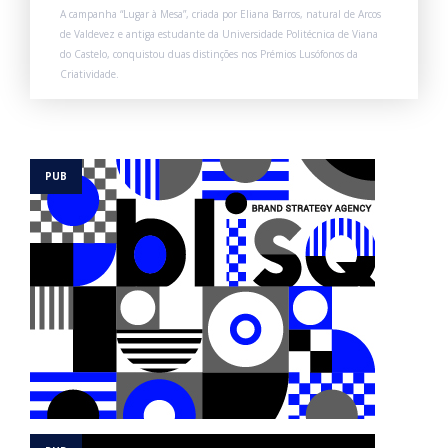
A campanha “Lugar à Mesa”, criada por Eliana Barros, natural de Arcos
de Valdevez e antiga estudante da Universidade Politécnica de Viana
do Castelo, conquistou duas distinções nos Prémios Lusófonos da
Criatividade.