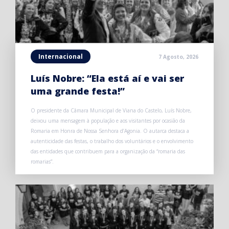
Internacional
7 Agosto, 2026
Luís Nobre: “Ela está aí e vai ser
uma grande festa!”
O presidente da Câmara Municipal de Viana do Castelo, Luís Nobre,
deixou uma mensagem à população e aos visitantes por ocasião da
Romaria em Honra de Nossa Senhora d’Agonia. O autarca destaca a
autenticidade das festas, o trabalho dos voluntários e o envolvimento
das entidades que contribuem para a organização da “romaria das
romarias”.