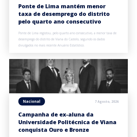
Ponte de Lima mantém menor
taxa de desemprego do distrito
pelo quarto ano consecutivo
Ponte de Lima registou, pelo quarto ano consecutivo, a menor taxa de
desemprego do distrito de Viana do Castelo, segundo os dados
divulgados no mais recente Anuário Estatístico.
Nacional
7 Agosto, 2026
Campanha de ex-aluna da
Universidade Politécnica de Viana
conquista Ouro e Bronze