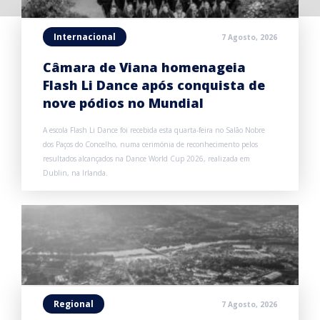
Internacional
7 Agosto, 2026
Câmara de Viana homenageia
Flash Li Dance após conquista de
nove pódios no Mundial
A escola Flash Li Dance foi recebida esta quarta-feira no Salão Nobre
dos Paços do Concelho, numa cerimónia de reconhecimento pelos
resultados alcançados na Dance World Cup 2026, realizada em
Dublin, na Irlanda.
Regional
7 Agosto, 2026