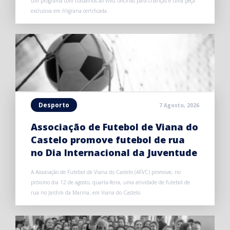
um programa com trabalhos ao vivo, oficinas para crianças e uma peça
exclusiva em filigrana certificada.
Desporto
7 Agosto, 2026
Associação de Futebol de Viana do
Castelo promove futebol de rua
no Dia Internacional da Juventude
A Associação de Futebol de Viana do Castelo (AFVC) promove, no
próximo dia 12 de agosto, quarta-feira, uma atividade de futebol de
rua no Jardim da Marina, em Viana do Castelo.