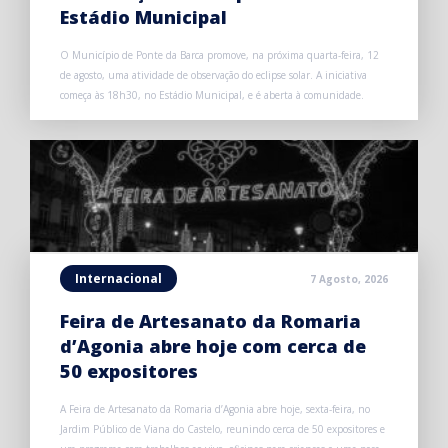
Estádio Municipal
O Município de Ponte da Barca promove, na próxima quarta-feira, 12
de agosto, uma atividade de observação do eclipse solar. A iniciativa
começa às 18h30, no Estádio Municipal, e é aberta à comunidade.
Internacional
7 Agosto, 2026
Feira de Artesanato da Romaria
d’Agonia abre hoje com cerca de
50 expositores
A Feira de Artesanato da Romaria d’Agonia abre hoje, sexta-feira, no
Jardim Público de Viana do Castelo, reunindo cerca de 50 expositores e