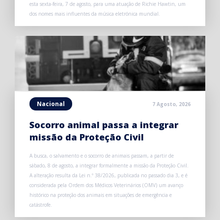
esta sexta-feira, 7 de agosto, para uma atuação de Richie Hawtin, um
dos nomes mais influentes da música eletrónica mundial.
Nacional
7 Agosto, 2026
Socorro animal passa a integrar
missão da Proteção Civil
A busca, o salvamento e o socorro de animais passam, a partir de
sábado, 8 de agosto, a integrar formalmente a missão da Proteção Civil.
A alteração resulta da Lei n.º 38/2026, publicada no passado dia 3, e é
considerada pela Ordem dos Médicos Veterinários (OMV) um avanço
histórico na proteção dos animais em situações de emergência e
catástrofe.