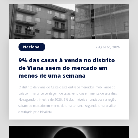
Nacional
7 Agosto, 2026
9% das casas à venda no distrito
de Viana saem do mercado em
menos de uma semana
O distrito de Viana do Castelo está entre os mercados imobiliários do
país com maior percentagem de casas vendidas em menos de sete dias.
No segundo trimestre de 2026, 9% dos imóveis anunciados na região
saíram do mercado em menos de uma semana, segundo uma análise
divulgada pelo idealista.