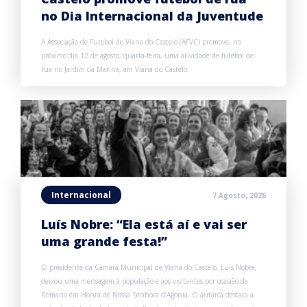
no Dia Internacional da Juventude
A Associação de Futebol de Viana do Castelo (AFVC) promove, no
próximo dia 12 de agosto, quarta-feira, uma atividade de futebol de
rua no Jardim da Marina, em Viana do Castelo.
Internacional
7 Agosto, 2026
Luís Nobre: “Ela está aí e vai ser
uma grande festa!”
O presidente da Câmara Municipal de Viana do Castelo, Luís Nobre,
deixou uma mensagem à população e aos visitantes por ocasião da
Romaria em Honra de Nossa Senhora d’Agonia. O autarca destaca a