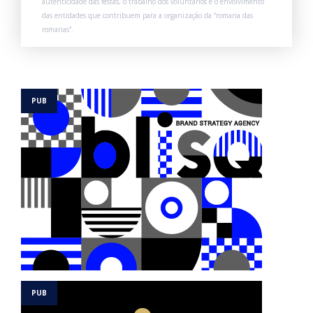
autenticidade das festas, o trabalho dos voluntários e o envolvimento
das entidades que contribuem para a organização da “romaria das
romarias”.