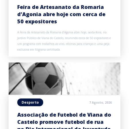
Feira de Artesanato da Romaria
d’Agonia abre hoje com cerca de
50 expositores
A Feira de Artesanato da Romaria d’Agonia abre hoje, sexta-feira, no
Jardim Público de Viana do Castelo, reunindo cerca de 50 expositores e
um programa com trabalhos ao vivo, oficinas para crianças e uma peça
exclusiva em filigrana certificada.
Desporto
7 Agosto, 2026
Associação de Futebol de Viana do
Castelo promove futebol de rua
no Dia Internacional da Juventude