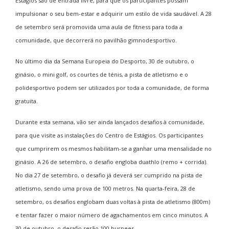
Estágios são de entrada livre, para que os participantes possam
impulsionar o seu bem-estar e adquirir um estilo de vida saudável. A 28
de setembro será promovida uma aula de fitness para toda a
comunidade, que decorrerá no pavilhão gimnodesportivo.
No último dia da Semana Europeia do Desporto, 30 de outubro, o
ginásio, o mini golf, os courtes de ténis, a pista de atletismo e o
polidesportivo podem ser utilizados por toda a comunidade, de forma
gratuita.
Durante esta semana, vão ser ainda lançados desafios à comunidade,
para que visite as instalações do Centro de Estágios. Os participantes
que cumprirem os mesmos habilitam-se a ganhar uma mensalidade no
ginásio. A 26 de setembro, o desafio engloba duathlo (remo + corrida).
No dia 27 de setembro, o desafio já deverá ser cumprido na pista de
atletismo, sendo uma prova de 100 metros. Na quarta-feira, 28 de
setembro, os desafios englobam duas voltas à pista de atletismo (800m)
e tentar fazer o maior número de agachamentos em cinco minutos. A
30 de outubro, o desafio serão 100 burpees.