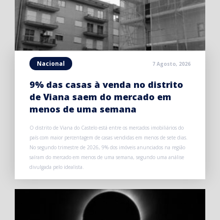
Nacional
7 Agosto, 2026
9% das casas à venda no distrito
de Viana saem do mercado em
menos de uma semana
O distrito de Viana do Castelo está entre os mercados imobiliários do
país com maior percentagem de casas vendidas em menos de sete dias.
No segundo trimestre de 2026, 9% dos imóveis anunciados na região
saíram do mercado em menos de uma semana, segundo uma análise
divulgada pelo idealista.