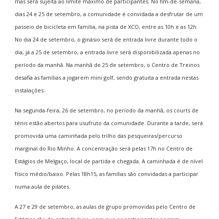
mas será sujeita ao limite máximo de participantes. No fim-de-semana,
dias 24 e 25 de setembro, a comunidade é convidada a desfrutar de um
passeio de bicicleta em família, na pista de XCO, entre as 10h e as 12h.
No dia 24 de setembro, o ginásio será de entrada livre durante todo o
dia, já a 25 de setembro, a entrada livre será disponibilizada apenas no
período da manhã. Na manhã de 25 de setembro, o Centro de Treinos
desafia as famílias a jogarem mini golf, sendo gratuita a entrada nestas
instalações.
Na segunda-feira, 26 de setembro, no período da manhã, os courts de
ténis estão abertos para usufruto da comunidade. Durante a tarde, será
promovida uma caminhada pelo trilho das pesqueiras/percurso
marginal do Rio Minho. A concentração será pelas 17h no Centro de
Estágios de Melgaço, local de partida e chegada. A caminhada é de nível
físico médio/baixo. Pelas 18h15, as famílias são convidadas a participar
numa aula de pilates.
A 27 e 29 de setembro, as aulas de grupo promovidas pelo Centro de