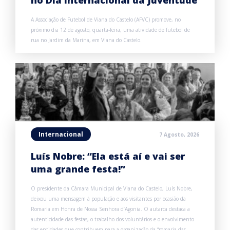
A Associação de Futebol de Viana do Castelo (AFVC) promove, no
próximo dia 12 de agosto, quarta-feira, uma atividade de futebol de
rua no Jardim da Marina, em Viana do Castelo.
Internacional
7 Agosto, 2026
Luís Nobre: “Ela está aí e vai ser
uma grande festa!”
O presidente da Câmara Municipal de Viana do Castelo, Luís Nobre,
deixou uma mensagem à população e aos visitantes por ocasião da
Romaria em Honra de Nossa Senhora d’Agonia. O autarca destaca a
autenticidade das festas, o trabalho dos voluntários e o envolvimento
das entidades que contribuem para a organização da “romaria das