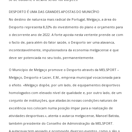
DESPORTO É UMA DAS GRANDES APOSTAS DO MUNICÍPIO
No destino de natureza mais radical de Portugal, Melgaço, a área do
Desporto representa 8,32% do investimento do plano e orçamento para
o decorrente ano de 2022. A forte aposta nesta vertente prende-se com
o facto de, para além do fator saúde, o Desporto ser uma alavanca,
incontestavelmente, impulsionadora da economia melgacense e que
deve ser potenciada no seu todo, permanentemente.
O Município de Melgaço promove o Desporto através da MELSPORT –
Melgaço, Desporto e Lazer, E.M., empresa municipal vocacionada para
o efeito. «Melgaço dispõe, por um lado, de equipamentos desportivos
homologados com elevado nível de qualidade e, por outro lado, de um
conjunto de instituições, que aliadas às nossas condições naturais de
excelência nos colocam numa posição ímpar para a realização de
atividades desportivas.», atenta o autarca melgacense, Manoel Batista,
também presidente do Conselho de Administração da MELSPORT.
A autarquia tem apoiado e promovido diversos eventos, como o são o