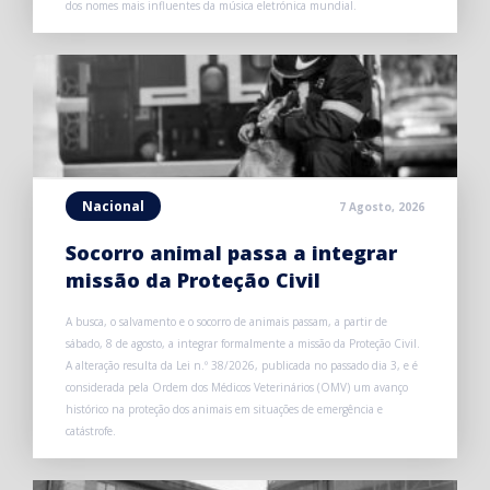
dos nomes mais influentes da música eletrónica mundial.
Nacional
7 Agosto, 2026
Socorro animal passa a integrar
missão da Proteção Civil
A busca, o salvamento e o socorro de animais passam, a partir de
sábado, 8 de agosto, a integrar formalmente a missão da Proteção Civil.
A alteração resulta da Lei n.º 38/2026, publicada no passado dia 3, e é
considerada pela Ordem dos Médicos Veterinários (OMV) um avanço
histórico na proteção dos animais em situações de emergência e
catástrofe.