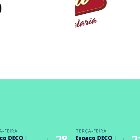
A-FEIRA
TERÇA-FEIRA
28
2
ço DECO |
Espaço DECO |