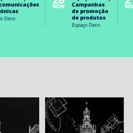
ecomunicações
Campanhas
NOV
NO
rónicas
de promoção
de produtos
ço Deco
Espaço Deco