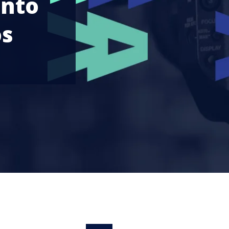
ento
os