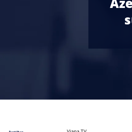
Aze
s
Viana TV