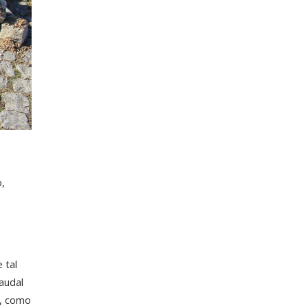
,
e
 tal
audal
s, como