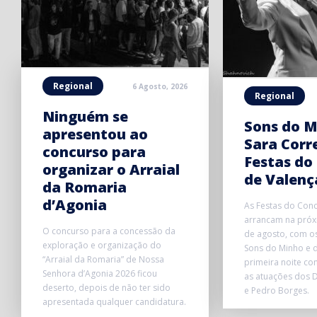
Regional
6 Agosto, 2026
Regional
Ninguém se
Sons do M
apresentou ao
Sara Corr
concurso para
Festas do
organizar o Arraial
de Valenç
da Romaria
d’Agonia
As Festas do Conc
arrancam na próxi
O concurso para a concessão da
de agosto, com o
exploração e organização do
Sons do Minho e d
“Arraial da Romaria” de Nossa
primeira noite co
Senhora d’Agonia 2026 ficou
as atuações dos D
deserto, depois de não ter sido
e Pedro Borges.
apresentada qualquer candidatura.