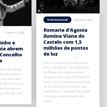
Internacional
6 Agosto, 2026
Romaria d’Agonia
6 Agosto, 2026
ilumina Viana do
Castelo com 1,5
inho e
milhões de pontos
eia abrem
de luz
 Concelho
a
Viana do Castelo liga esta quinta-
feira, 6 de agosto, as iluminações
elho de Valença
da Romaria de Nossa Senhora
ma sexta-feira, 7
d’Agonia. Cerca de 1,5 milhões de
s concertos dos
pontos de luz, instalados ao longo
e Sara Correia. A
de 9,8 quilómetros de ruas, vão
ntará ainda com
transformar o ambiente da cidade
Js Pete Tha Zouk
e anunciar a aproximação das
festas.