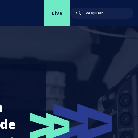
Live
a
 de