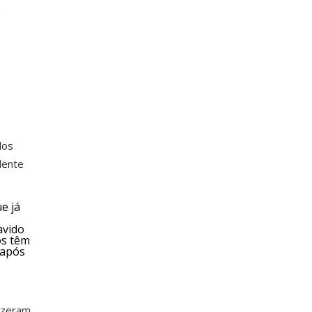
dos
dente
e já
avido
os têm
 após
fizeram