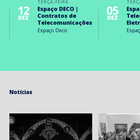
TERÇA-FEIRA
TERÇ
12
05
Espaço DECO |
Espa
Contratos de
Tel
DEZ
DEZ
Telecomunicações
Elet
Espaço Deco
Espa
Notícias