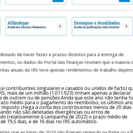
 deixado de haver fases e prazos distintos para a entrega de
mentos, os dados do Portal das Finanças revelam que a maioria 
ontas anuais do IRS teve apenas rendimentos de trabalho depen
ui contribuintes singulares e casados ou unidos de facto) qu
RS, mais de um milhão (1.011.923) tinham apenas a declarar
ta de outrem ou de pensões.Ainda que este ano não tenha h
prazo médio para o pagamento do reembolso, os últimos an
 imposto chega à conta dos contribuintes menos de 20 dias
ando não são detetadas divergências ou erros de
o (relativamente à campanha de 2022) o prazo médio de
 19,5 dias, e de 16 dias no IRS automático.
uintes que ao longo de 2023 não fizeram retenção na fonte ou a 