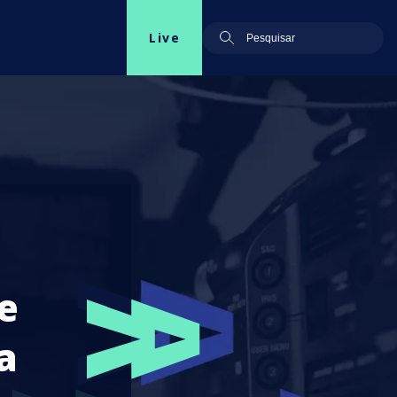
Live
e
a