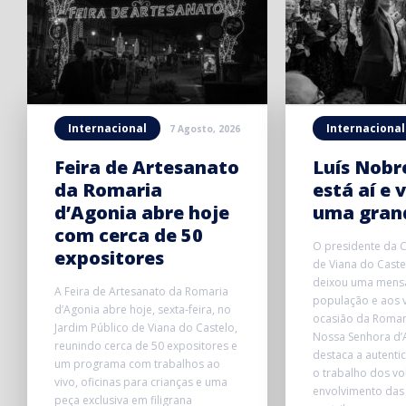
Internacional
Internacional
7 Agosto, 2026
Feira de Artesanato
Luís Nobre
da Romaria
está aí e v
d’Agonia abre hoje
uma grand
com cerca de 50
O presidente da 
expositores
de Viana do Caste
deixou uma mens
A Feira de Artesanato da Romaria
população e aos v
d’Agonia abre hoje, sexta-feira, no
ocasião da Romar
Jardim Público de Viana do Castelo,
Nossa Senhora d’
reunindo cerca de 50 expositores e
destaca a autentic
um programa com trabalhos ao
o trabalho dos vo
vivo, oficinas para crianças e uma
envolvimento das
peça exclusiva em filigrana