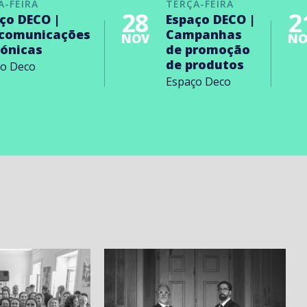
A-FEIRA
TERÇA-FEIRA
28
2
ço DECO |
Espaço DECO |
ecomunicações
Campanhas
NOV
NO
rónicas
de promoção
de produtos
ço Deco
Espaço Deco