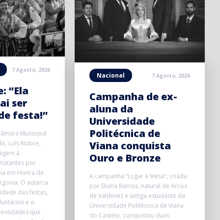
7 Agosto, 2026
Nacional
7 Agosto, 2026
: “Ela
Campanha de ex-
ai ser
aluna da
e festa!”
Universidade
Politécnica de
Câmara Municipal
lo, Luís Nobre,
Viana conquista
agem à
Ouro e Bronze
isitantes por
ia em Honra de
A campanha “Lugar à Mesa”, criada
Agonia. O autarca
por Eliana Barros, natural de Arcos
idade das festas,
de Valdevez e antiga estudante da
luntários e o
Universidade Politécnica de Viana
 entidades que
do Castelo, conquistou duas