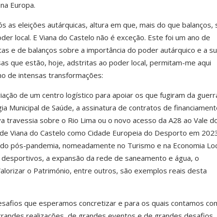
 na Europa.
 as eleições autárquicas, altura em que, mais do que balanços, 
der local. E Viana do Castelo não é exceção. Este foi um ano de
as e de balanços sobre a importância do poder autárquico e a s
sas que estão, hoje, adstritas ao poder local, permitam-me aqui
no de intensas transformações:
iação de um centro logístico para apoiar os que fugiram da guerra
a Municipal de Saúde, a assinatura de contratos de financiament
a travessia sobre o Rio Lima ou o novo acesso da A28 ao Vale d
 de Viana do Castelo como Cidade Europeia do Desporto em 2023
 do pós-pandemia, nomeadamente no Turismo e na Economia Loca
e desportivos, a expansão da rede de saneamento e água, o
orizar o Património, entre outros, são exemplos reais desta
safios que esperamos concretizar e para os quais contamos co
grandes realizações, de grandes eventos e de grandes desafios.