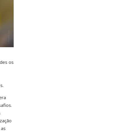
ndes os
s.
era
afios.
s
ização
 as