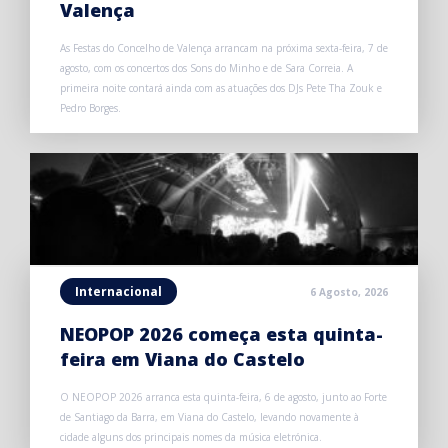
Valença
As Festas do Concelho de Valença arrancam na próxima sexta-feira, 7 de
agosto, com os concertos dos Sons do Minho e de Sara Correia. A
primeira noite contará ainda com as atuações dos DJs Pete Tha Zouk e
Pedro Borges.
Internacional
6 Agosto, 2026
NEOPOP 2026 começa esta quinta-
feira em Viana do Castelo
O NEOPOP 2026 arranca esta quinta-feira, 6 de agosto, junto ao Forte
de Santiago da Barra, em Viana do Castelo, levando novamente à
cidade alguns dos principais nomes da música eletrónica.