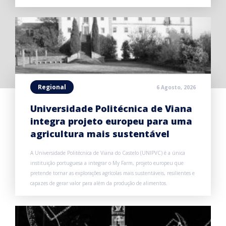
Regional
6 Agosto, 2026
Universidade Politécnica de Viana
integra projeto europeu para uma
agricultura mais sustentável
A Universidade Politécnica de Viana do Castelo (UNIPVC) é a única
instituição portuguesa a integrar o My Farm, projeto europeu que
pretende tornar as explorações agrícolas mais sustentáveis, resilientes e
capazes de gerar valor para além da produção de alimentos.