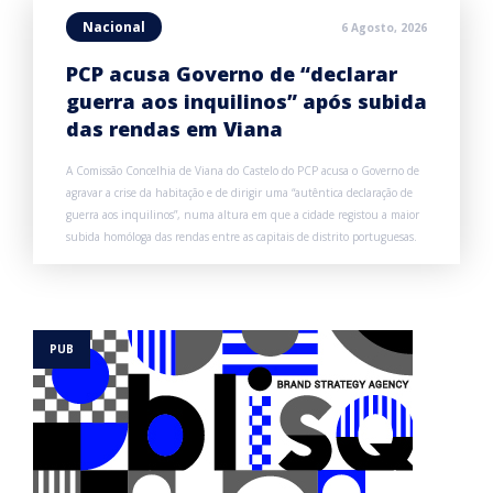
Nacional
6 Agosto, 2026
PCP acusa Governo de “declarar
guerra aos inquilinos” após subida
das rendas em Viana
A Comissão Concelhia de Viana do Castelo do PCP acusa o Governo de
agravar a crise da habitação e de dirigir uma “autêntica declaração de
guerra aos inquilinos”, numa altura em que a cidade registou a maior
subida homóloga das rendas entre as capitais de distrito portuguesas.