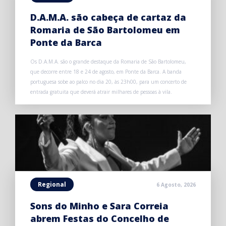
D.A.M.A. são cabeça de cartaz da
Romaria de São Bartolomeu em
Ponte da Barca
Os D.A.M.A. são o grande destaque da Romaria de São Bartolomeu,
que decorre entre 18 e 24 de agosto, em Ponte da Barca. A banda
portuguesa sobe ao palco no dia 20, às 23h00, para um concerto de
entrada gratuita que deverá atrair milhares de pessoas à vila.
Regional
6 Agosto, 2026
Sons do Minho e Sara Correia
abrem Festas do Concelho de