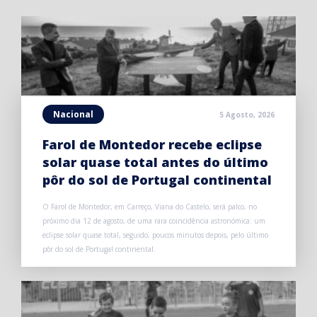
Nacional
5 Agosto, 2026
Farol de Montedor recebe eclipse
solar quase total antes do último
pôr do sol de Portugal continental
O Farol de Montedor, em Carreço, Viana do Castelo, será palco, no
próximo dia 12 de agosto, de uma rara coincidência astronómica: um
eclipse solar quase total, seguido, poucos minutos depois, pelo último
pôr do sol de Portugal continental.