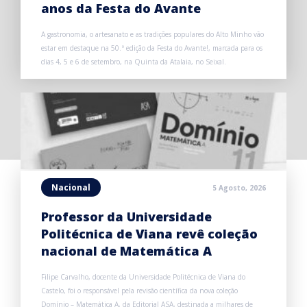
anos da Festa do Avante
A gastronomia, o artesanato e as tradições populares do Alto Minho vão
estar em destaque na 50.ª edição da Festa do Avante!, marcada para os
dias 4, 5 e 6 de setembro, na Quinta da Atalaia, no Seixal.
Nacional
5 Agosto, 2026
Professor da Universidade
Politécnica de Viana revê coleção
nacional de Matemática A
Filipe Carvalho, docente da Universidade Politécnica de Viana do
Castelo, foi o responsável pela revisão científica da nova coleção
Domínio – Matemática A, da Editorial ASA, destinada a milhares de