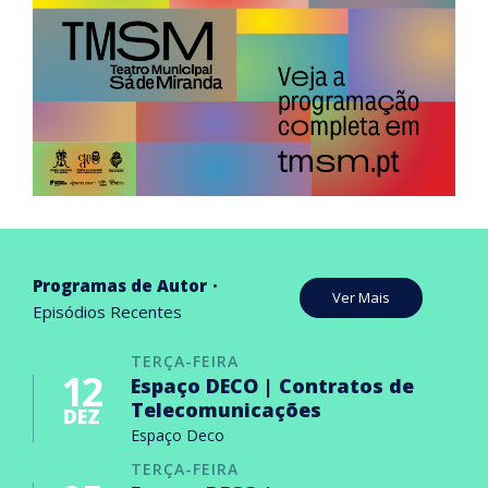
Programas de Autor
Ver Mais
Episódios Recentes
TERÇA-FEIRA
12
Espaço DECO | Contratos de
Telecomunicações
DEZ
Espaço Deco
TERÇA-FEIRA