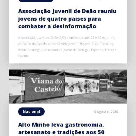
Associação Juvenil de Deão reuniu
jovens de quatro países para
combater a desinformação
A Associação Juvenil de Deão (AJD) promoveu, entre 21 e 30 de julho,
em Viana do Castelo, o intercâmbio juvenil “Beyond Click: Thinking
Before Sharing”, que reuniu 20 jovens de Portugal, Espanha, França e
Polónia.
Nacional
5 Agosto, 2026
Alto Minho leva gastronomia,
artesanato e tradições aos 50