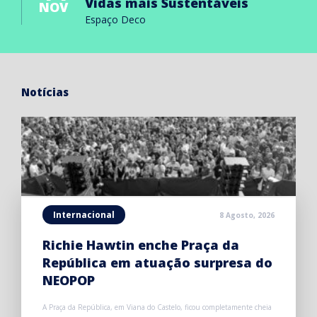
Vidas mais Sustentáveis
NOV
Espaço Deco
Notícias
Internacional
8 Agosto, 2026
Richie Hawtin enche Praça da
República em atuação surpresa do
NEOPOP
A Praça da República, em Viana do Castelo, ficou completamente cheia