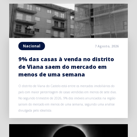
Nacional
7 Agosto, 2026
9% das casas à venda no distrito
de Viana saem do mercado em
menos de uma semana
O distrito de Viana do Castelo está entre os mercados imobiliários do
país com maior percentagem de casas vendidas em menos de sete dias.
No segundo trimestre de 2026, 9% dos imóveis anunciados na região
saíram do mercado em menos de uma semana, segundo uma análise
divulgada pelo idealista.