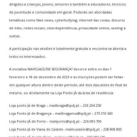
dirigidos a crianças, jovens, seniores e também a educadores, técnicos
de juventude e comunidade em geral. Poderão ser abordadas
temáticas como fake news, cyberbullying, internet das coisas, discurso
de ódio, redes sociais, ciberdependência, privacidade online, sexting e
outras.
A participação nas sessões é totalmente gratuita e encontra-se aberta a
todos os interessados.
A iniciativa NAVEGA(S) EM SEGURANÇA? decorre entre os dias 1
fevereiro e 18 de dezembro de 2023 e as inscrições podem ser feitas
em qualquer altura dentro deste período, até dois dias antes do final do
mesmo, ou diretamente na Loja Ponto JÁ da área de residência:
Loja ponto Já de Braga – mailbraga@ipdj.pt – 253 204 250
Loja Ponto Já de Bragança – mailbraganca@ipdj.pt – 273 310 600
Loja Ponto JÁ do Porto – mailporto@ipdj.pt – 226 085 700
Loja Ponto Já de Viana do Castelo -mailvcastelo@ipdj.pt – 258 808 800