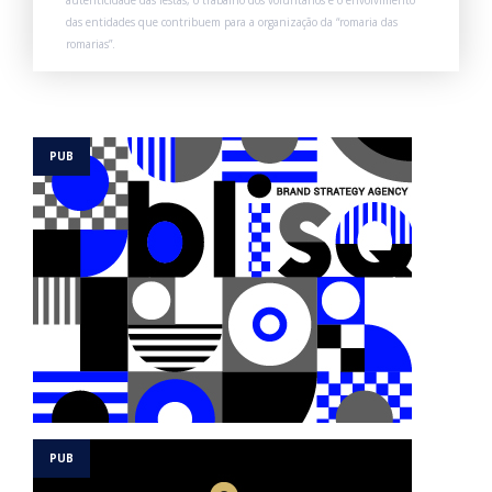
autenticidade das festas, o trabalho dos voluntários e o envolvimento
das entidades que contribuem para a organização da “romaria das
romarias”.