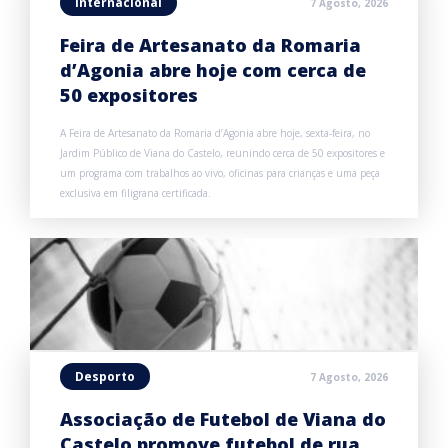
Internacional
7 Agosto, 2026
Feira de Artesanato da Romaria
d’Agonia abre hoje com cerca de
50 expositores
A Feira de Artesanato da Romaria d’Agonia abre hoje, sexta-feira, no
Jardim Público de Viana do Castelo, reunindo cerca de 50 expositores e
um programa com trabalhos ao vivo, oficinas para crianças e uma peça
exclusiva em filigrana certificada.
Desporto
7 Agosto, 2026
Associação de Futebol de Viana do
Castelo promove futebol de rua