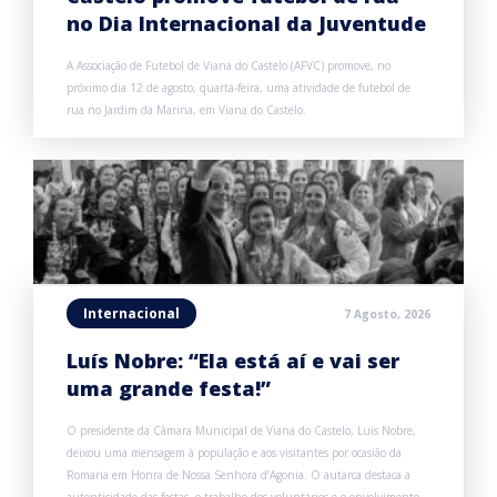
no Dia Internacional da Juventude
A Associação de Futebol de Viana do Castelo (AFVC) promove, no
próximo dia 12 de agosto, quarta-feira, uma atividade de futebol de
rua no Jardim da Marina, em Viana do Castelo.
Internacional
7 Agosto, 2026
Luís Nobre: “Ela está aí e vai ser
uma grande festa!”
O presidente da Câmara Municipal de Viana do Castelo, Luís Nobre,
deixou uma mensagem à população e aos visitantes por ocasião da
Romaria em Honra de Nossa Senhora d’Agonia. O autarca destaca a