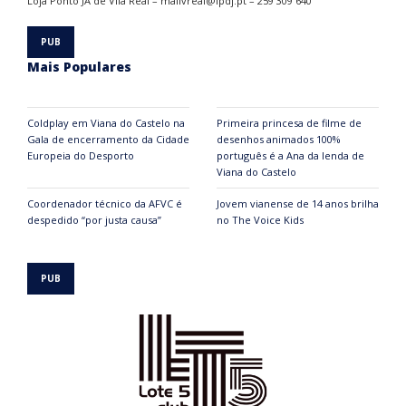
Loja Ponto JÁ de Vila Real – mailvreal@ipdj.pt – 259 309 640
Mais Populares
Coldplay em Viana do Castelo na
Primeira princesa de filme de
Gala de encerramento da Cidade
desenhos animados 100%
Europeia do Desporto
português é a Ana da lenda de
Viana do Castelo
Coordenador técnico da AFVC é
Jovem vianense de 14 anos brilha
despedido “por justa causa”
no The Voice Kids