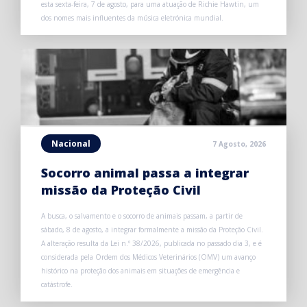
esta sexta-feira, 7 de agosto, para uma atuação de Richie Hawtin, um
dos nomes mais influentes da música eletrónica mundial.
Nacional
7 Agosto, 2026
Socorro animal passa a integrar
missão da Proteção Civil
A busca, o salvamento e o socorro de animais passam, a partir de
sábado, 8 de agosto, a integrar formalmente a missão da Proteção Civil.
A alteração resulta da Lei n.º 38/2026, publicada no passado dia 3, e é
considerada pela Ordem dos Médicos Veterinários (OMV) um avanço
histórico na proteção dos animais em situações de emergência e
catástrofe.