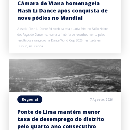
Câmara de Viana homenageia
Flash Li Dance após conquista de
nove pódios no Mundial
A escola Flash Li Dance foi recebida esta quarta-feira no Salão Nobre
dos Paços do Concelho, numa cerimónia de reconhecimento pelos
resultados alcançados na Dance World Cup 2026, realizada em
Dublin, na Irlanda.
Regional
7 Agosto, 2026
Ponte de Lima mantém menor
taxa de desemprego do distrito
pelo quarto ano consecutivo