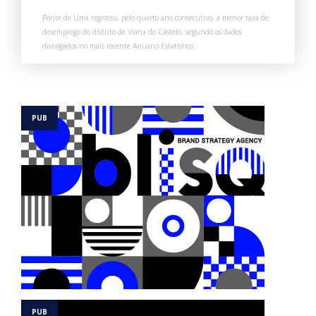
Ponte de Lima registou, pelo quarto ano consecutivo, a menor taxa de
desemprego do distrito de Viana do Castelo, segundo os dados
divulgados no mais recente Anuário Estatístico.