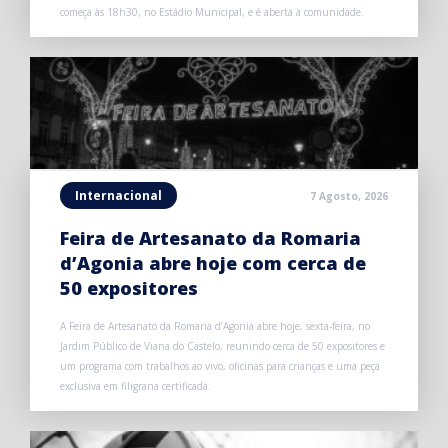
começa às 18h30, no Estádio Municipal, e é aberta à comunidade.
Internacional
7 Agosto, 2026
Feira de Artesanato da Romaria
d’Agonia abre hoje com cerca de
50 expositores
A Feira de Artesanato da Romaria d’Agonia abre hoje, sexta-feira, no
Jardim Público de Viana do Castelo, reunindo cerca de 50 expositores e
um programa com trabalhos ao vivo, oficinas para crianças e uma peça
exclusiva em filigrana certificada.