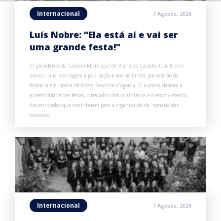
Internacional
7 Agosto, 2026
Luís Nobre: “Ela está aí e vai ser
uma grande festa!”
O presidente da Câmara Municipal de Viana do Castelo, Luís Nobre,
deixou uma mensagem à população e aos visitantes por ocasião da
Romaria em Honra de Nossa Senhora d’Agonia. O autarca destaca a
autenticidade das festas, o trabalho dos voluntários e o envolvimento
das entidades que contribuem para a organização da “romaria das
romarias”.
Internacional
7 Agosto, 2026