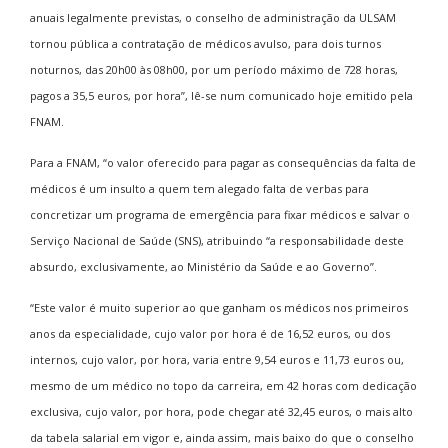
anuais legalmente previstas, o conselho de administração da ULSAM
tornou pública a contratação de médicos avulso, para dois turnos
noturnos, das 20h00 às 08h00, por um período máximo de 728 horas,
pagos a 35,5 euros, por hora”, lê-se num comunicado hoje emitido pela
FNAM.
Para a FNAM, “o valor oferecido para pagar as consequências da falta de
médicos é um insulto a quem tem alegado falta de verbas para
concretizar um programa de emergência para fixar médicos e salvar o
Serviço Nacional de Saúde (SNS), atribuindo “a responsabilidade deste
absurdo, exclusivamente, ao Ministério da Saúde e ao Governo”.
“Este valor é muito superior ao que ganham os médicos nos primeiros
anos da especialidade, cujo valor por hora é de 16,52 euros, ou dos
internos, cujo valor, por hora, varia entre 9,54 euros e 11,73 euros ou,
mesmo de um médico no topo da carreira, em 42 horas com dedicação
exclusiva, cujo valor, por hora, pode chegar até 32,45 euros, o mais alto
da tabela salarial em vigor e, ainda assim, mais baixo do que o conselho