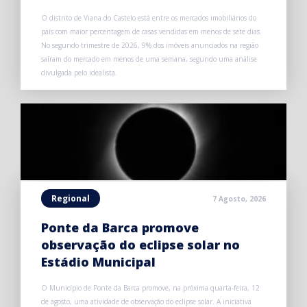
O distrito de Viana do Castelo está entre os mercados imobiliários do
país com maior percentagem de casas vendidas em menos de sete dias.
No segundo trimestre de 2026, 9% dos imóveis anunciados na região
saíram do mercado em menos de uma semana, segundo uma análise
divulgada pelo idealista.
Regional
7 Agosto, 2026
Ponte da Barca promove
observação do eclipse solar no
Estádio Municipal
O Município de Ponte da Barca promove, na próxima quarta-feira, 12
de agosto, uma atividade de observação do eclipse solar. A iniciativa