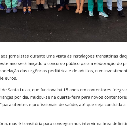
a aos jornalistas durante uma visita às instalações transitórias da
 deste ano será lançado o concurso público para a elaboração do p
modelação das urgências pediátrica e de adultos, num investimen
de euros.
al de Santa Luzia, que funciona há 15 anos em contentores “degr
rianças por dia, mudou-se na quarta-feira para novos contentore
 para utentes e profissionais de saúde, até que seja concluída a
ória, mas é transitória para conseguirmos intervir na área definiti