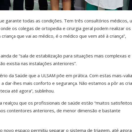
que garante todas as condições. Tem três consultórios médicos, 
 onde os colegas de ortopedia e cirurgia geral podem realizar os
 criança que vai ao médico, é o médico que vem até à criança”,
inda de “sala de estabilização para situações mais complexas e
ão existia nas instalações anteriores”.
rio da Saúde que a ULSAM põe em prática. Com estas mais-vali
s, a dar-lhes mais conforto e segurança. Não estamos a pôr as cri
ecia até agora”, sublinhou.
ra realçou que os profissionais de saúde estão “muitos satisfeito
a nos contentores anteriores, de menor dimensão e bastante
o novo espaço permitiu separar o sistema de triagem, até agora