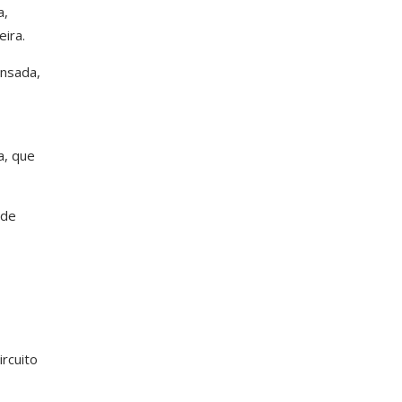
a,
eira.
ensada,
a, que
 de
rcuito