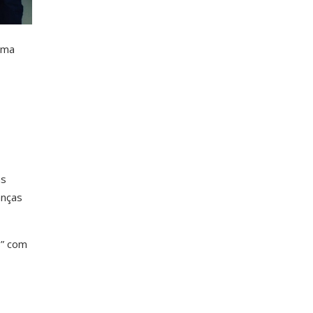
uma
as
anças
s” com