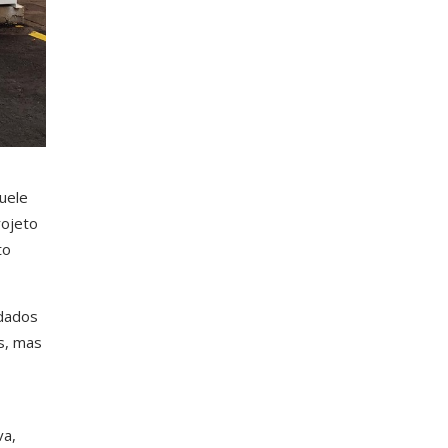
quele
rojeto
to
adados
s, mas
va,