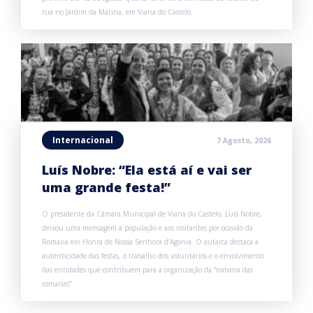
rua no Jardim da Marina, em Viana do Castelo.
Internacional
7 Agosto, 2026
Luís Nobre: “Ela está aí e vai ser
uma grande festa!”
O presidente da Câmara Municipal de Viana do Castelo, Luís Nobre,
deixou uma mensagem à população e aos visitantes por ocasião da
Romaria em Honra de Nossa Senhora d’Agonia. O autarca destaca a
autenticidade das festas, o trabalho dos voluntários e o envolvimento
das entidades que contribuem para a organização da “romaria das
romarias”.