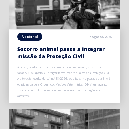
Nacional
7 Agosto, 2026
Socorro animal passa a integrar
missão da Proteção Civil
A busca, o salvamento e o socorro de animais passam, a partir de
sábado, 8 de agosto, a integrar formalmente a missão da Proteção Civil.
A alteração resulta da Lei n.º 38/2026, publicada no passado dia 3, e é
considerada pela Ordem dos Médicos Veterinários (OMV) um avanço
histórico na proteção dos animais em situações de emergência e
catástrofe.