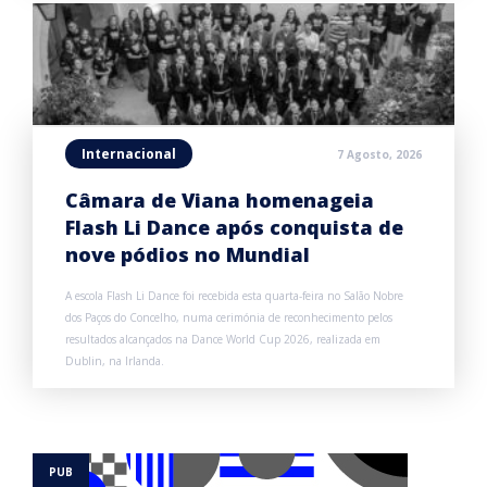
Internacional
7 Agosto, 2026
Câmara de Viana homenageia
Flash Li Dance após conquista de
nove pódios no Mundial
A escola Flash Li Dance foi recebida esta quarta-feira no Salão Nobre
dos Paços do Concelho, numa cerimónia de reconhecimento pelos
resultados alcançados na Dance World Cup 2026, realizada em
Dublin, na Irlanda.