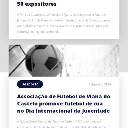
50 expositores
A Feira de Artesanato da Romaria d’Agonia abre hoje, sexta-feira, no
Jardim Público de Viana do Castelo, reunindo cerca de 50 expositores e
um programa com trabalhos ao vivo, oficinas para crianças e uma peça
exclusiva em filigrana certificada.
Desporto
7 Agosto, 2026
Associação de Futebol de Viana do
Castelo promove futebol de rua
no Dia Internacional da Juventude
A Associação de Futebol de Viana do Castelo (AFVC) promove, no
próximo dia 12 de agosto, quarta-feira, uma atividade de futebol de