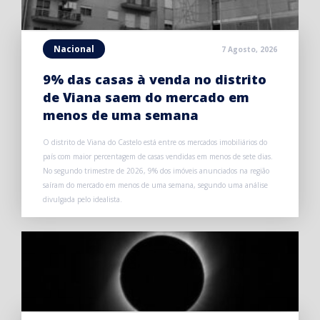
Nacional
7 Agosto, 2026
9% das casas à venda no distrito
de Viana saem do mercado em
menos de uma semana
O distrito de Viana do Castelo está entre os mercados imobiliários do
país com maior percentagem de casas vendidas em menos de sete dias.
No segundo trimestre de 2026, 9% dos imóveis anunciados na região
saíram do mercado em menos de uma semana, segundo uma análise
divulgada pelo idealista.