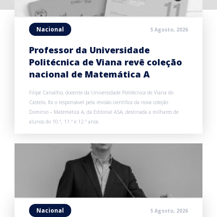
Nacional
5 Agosto, 2026
Professor da Universidade
Politécnica de Viana revê coleção
nacional de Matemática A
Filipe Carvalho, docente da Universidade Politécnica de Viana do
Castelo, foi o responsável pela revisão científica da nova coleção
Domínio – Matemática A, da Editorial ASA, destinada a milhares de
alunos do 10.º, 11.º e 12.º anos.
Nacional
5 Agosto, 2026