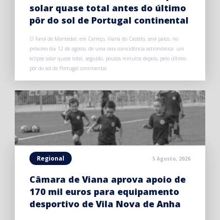
solar quase total antes do último
pôr do sol de Portugal continental
O Farol de Montedor, em Carreço, Viana do Castelo, será palco, no
próximo dia 12 de agosto, de uma rara coincidência astronómica: um
eclipse solar quase total, seguido, poucos minutos depois, pelo último
pôr do sol de Portugal continental.
Regional
5 Agosto, 2026
Câmara de Viana aprova apoio de
170 mil euros para equipamento
desportivo de Vila Nova de Anha