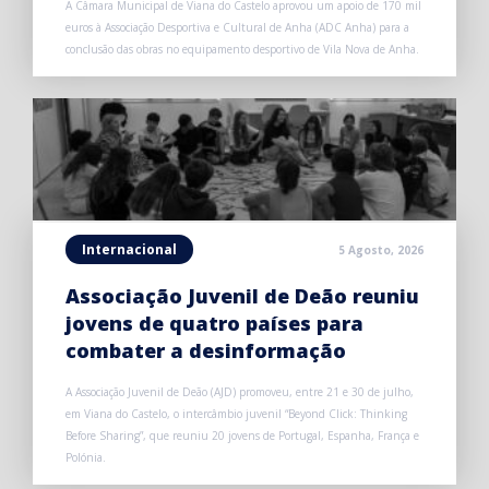
A Câmara Municipal de Viana do Castelo aprovou um apoio de 170 mil
euros à Associação Desportiva e Cultural de Anha (ADC Anha) para a
conclusão das obras no equipamento desportivo de Vila Nova de Anha.
Internacional
5 Agosto, 2026
Associação Juvenil de Deão reuniu
jovens de quatro países para
combater a desinformação
A Associação Juvenil de Deão (AJD) promoveu, entre 21 e 30 de julho,
em Viana do Castelo, o intercâmbio juvenil “Beyond Click: Thinking
Before Sharing”, que reuniu 20 jovens de Portugal, Espanha, França e
Polónia.