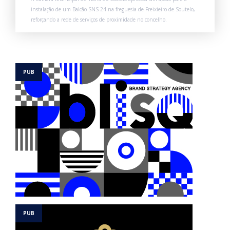
instalação de um Balcão SNS 24 na freguesia de Freixieiro de Soutelo,
reforçando a rede de serviços de proximidade no concelho.