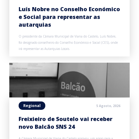
Luís Nobre no Conselho Económico
e Social para representar as
autarquias
O presidente da Câmara Municipal de Viana do Castelo, Luís Nobre,
foi designado conselheiro do Conselho Económico e Social (CES), onde
irá representar as Autarquias Locais.
Regional
5 Agosto, 2026
Freixieiro de Soutelo vai receber
novo Balcão SNS 24
A Câmara Municipal de Viana do Castelo aprovou um apoio para a