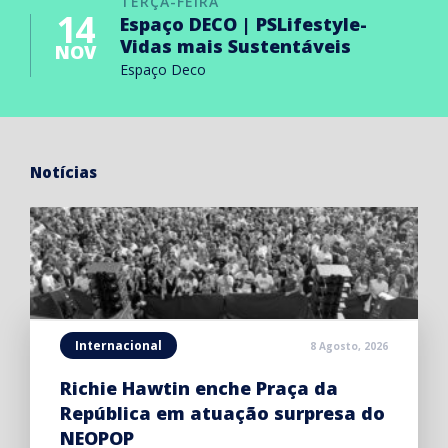
TERÇA-FEIRA
14
Espaço DECO | PSLifestyle-
Vidas mais Sustentáveis
NOV
Espaço Deco
Notícias
Internacional
8 Agosto, 2026
Richie Hawtin enche Praça da
República em atuação surpresa do
NEOPOP