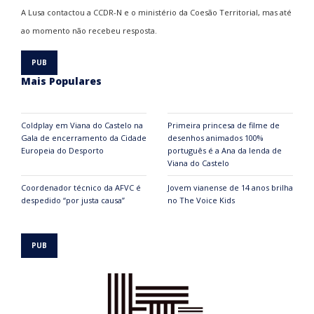
A Lusa contactou a CCDR-N e o ministério da Coesão Territorial, mas até
ao momento não recebeu resposta.
Mais Populares
Coldplay em Viana do Castelo na
Primeira princesa de filme de
Gala de encerramento da Cidade
desenhos animados 100%
Europeia do Desporto
português é a Ana da lenda de
Viana do Castelo
Coordenador técnico da AFVC é
Jovem vianense de 14 anos brilha
despedido “por justa causa”
no The Voice Kids