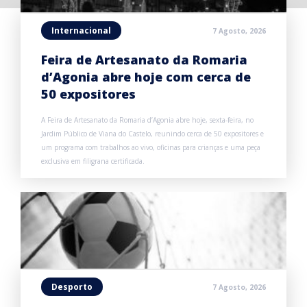
Internacional
7 Agosto, 2026
Feira de Artesanato da Romaria
d’Agonia abre hoje com cerca de
50 expositores
A Feira de Artesanato da Romaria d’Agonia abre hoje, sexta-feira, no
Jardim Público de Viana do Castelo, reunindo cerca de 50 expositores e
um programa com trabalhos ao vivo, oficinas para crianças e uma peça
exclusiva em filigrana certificada.
Desporto
7 Agosto, 2026