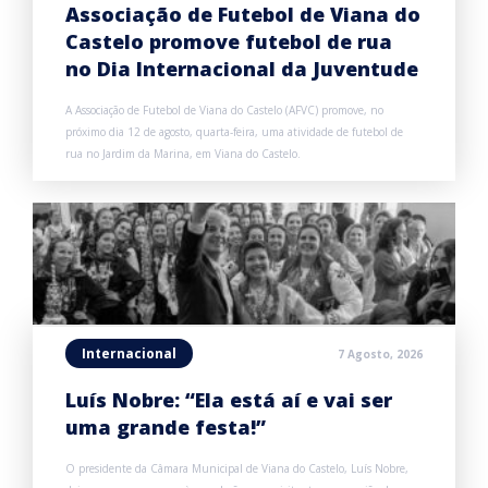
Associação de Futebol de Viana do
Castelo promove futebol de rua
no Dia Internacional da Juventude
A Associação de Futebol de Viana do Castelo (AFVC) promove, no
próximo dia 12 de agosto, quarta-feira, uma atividade de futebol de
rua no Jardim da Marina, em Viana do Castelo.
Internacional
7 Agosto, 2026
Luís Nobre: “Ela está aí e vai ser
uma grande festa!”
O presidente da Câmara Municipal de Viana do Castelo, Luís Nobre,