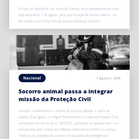
A Praça da República, em Viana do Castelo, ficou completamente cheia
esta sexta-feira, 7 de agosto, para uma atuação de Richie Hawtin, um
dos nomes mais influentes da música eletrónica mundial.
Nacional
7 Agosto, 2026
Socorro animal passa a integrar
missão da Proteção Civil
A busca, o salvamento e o socorro de animais passam, a partir de
sábado, 8 de agosto, a integrar formalmente a missão da Proteção Civil.
A alteração resulta da Lei n.º 38/2026, publicada no passado dia 3, e é
considerada pela Ordem dos Médicos Veterinários (OMV) um avanço
histórico na proteção dos animais em situações de emergência e