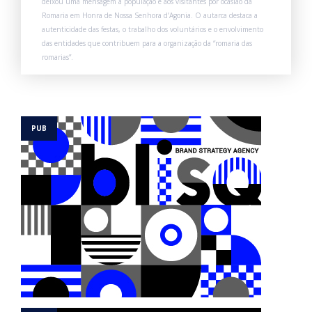
deixou uma mensagem à população e aos visitantes por ocasião da
Romaria em Honra de Nossa Senhora d’Agonia. O autarca destaca a
autenticidade das festas, o trabalho dos voluntários e o envolvimento
das entidades que contribuem para a organização da “romaria das
romarias”.