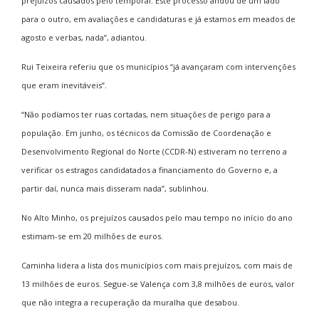
prejuízos causados pelo temporal. Este processo andou de um lado
para o outro, em avaliações e candidaturas e já estamos em meados de
agosto e verbas, nada”, adiantou.
Rui Teixeira referiu que os municípios “já avançaram com intervenções
que eram inevitáveis”.
“Não podíamos ter ruas cortadas, nem situações de perigo para a
população. Em junho, os técnicos da Comissão de Coordenação e
Desenvolvimento Regional do Norte (CCDR-N) estiveram no terreno a
verificar os estragos candidatados a financiamento do Governo e, a
partir daí, nunca mais disseram nada”, sublinhou.
No Alto Minho, os prejuízos causados pelo mau tempo no início do ano
estimam-se em 20 milhões de euros.
Caminha lidera a lista dos municípios com mais prejuízos, com mais de
13 milhões de euros. Segue-se Valença com 3,8 milhões de euros, valor
que não integra a recuperação da muralha que desabou.