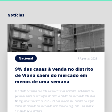
Notícias
Nacional
7 Agosto, 2026
9% das casas à venda no distrito
de Viana saem do mercado em
menos de uma semana
O distrito de Viana do Castelo está entre os mercados imobiliários do
país com maior percentagem de casas vendidas em menos de sete dias.
No segundo trimestre de 2026, 9% dos imóveis anunciados na região
saíram do mercado em menos de uma semana, segundo uma análise
divulgada pelo idealista.