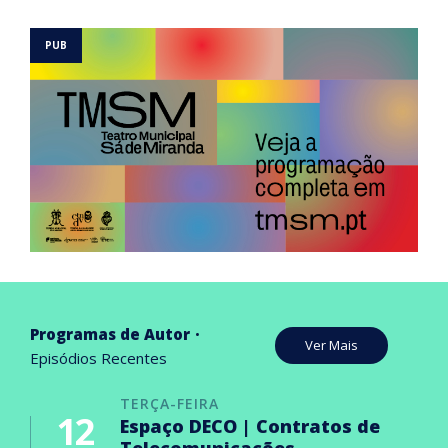
Programas de Autor
Ver Mais
Episódios Recentes
TERÇA-FEIRA
12
Espaço DECO | Contratos de