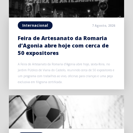
Internacional
7 Agosto, 2026
Feira de Artesanato da Romaria
d’Agonia abre hoje com cerca de
50 expositores
A Feira de Artesanato da Romaria d’Agonia abre hoje, sexta-feira, no
Jardim Público de Viana do Castelo, reunindo cerca de 50 expositores e
um programa com trabalhos ao vivo, oficinas para crianças e uma peça
exclusiva em filigrana certificada.