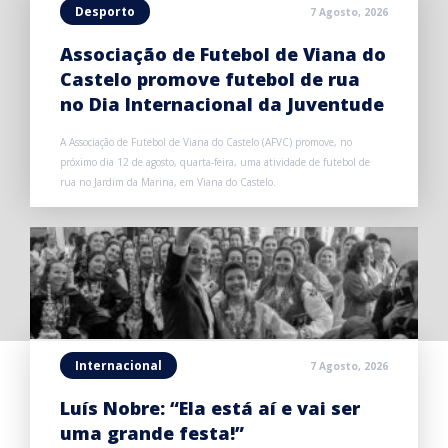
Desporto
7 Agosto, 2026
Associação de Futebol de Viana do
Castelo promove futebol de rua
no Dia Internacional da Juventude
A Associação de Futebol de Viana do Castelo (AFVC) promove, no
próximo dia 12 de agosto, quarta-feira, uma atividade de futebol de
rua no Jardim da Marina, em Viana do Castelo.
Internacional
7 Agosto, 2026
Luís Nobre: “Ela está aí e vai ser
uma grande festa!”