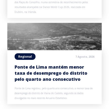
dos Paços do Concelho, numa cerimónia de reconhecimento pelos
resultados alcançados na Dance World Cup 2026, realizada em
Dublin, na Irlanda.
Regional
7 Agosto, 2026
Ponte de Lima mantém menor
taxa de desemprego do distrito
pelo quarto ano consecutivo
Ponte de Lima registou, pelo quarto ano consecutivo, a menor taxa de
desemprego do distrito de Viana do Castelo, segundo os dados
divulgados no mais recente Anuário Estatístico.