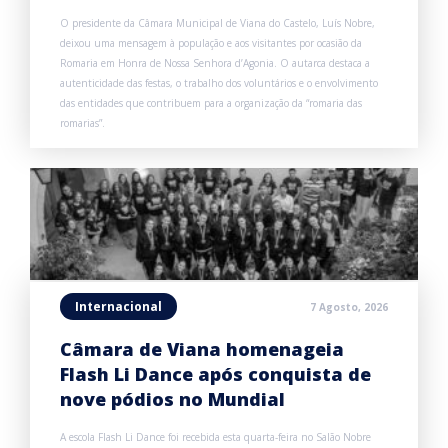
O presidente da Câmara Municipal de Viana do Castelo, Luís Nobre,
deixou uma mensagem à população e aos visitantes por ocasião da
Romaria em Honra de Nossa Senhora d’Agonia. O autarca destaca a
autenticidade das festas, o trabalho dos voluntários e o envolvimento
das entidades que contribuem para a organização da “romaria das
romarias”.
Internacional
7 Agosto, 2026
Câmara de Viana homenageia
Flash Li Dance após conquista de
nove pódios no Mundial
A escola Flash Li Dance foi recebida esta quarta-feira no Salão Nobre