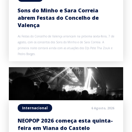
Sons do Minho e Sara Correia
abrem Festas do Concelho de
Valença
As Festas do Concelho de Valença arrancam na próxima sexta-feira, 7 de
agosto, com os concertos dos Sons do Minho e de Sara Correia. A
primeira noite contará ainda com as atuações dos DJs Pete Tha Zouk e
Pedro Borges.
Internacional
6 Agosto, 2026
NEOPOP 2026 começa esta quinta-
feira em Viana do Castelo