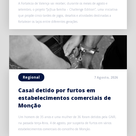
A Fortaleza de Valença vai receber, durante os meses de agosto e
setembro, o projeto “[a]tua família – Challenge Edition”, uma iniciativa
que propõe cinco tardes de jogos, desafios e atividades destinadas a
fortalecer os laços entre diferentes gerações.
Regional
7 Agosto, 2026
Casal detido por furtos em
estabelecimentos comerciais de
Monção
Um homem de 35 anos e uma mulher de 36 foram detidos pela GNR,
na passada terça-feira, 4 de agosto, por suspeita de furtos em vários
estabelecimentos comerciais do concelho de Monção.