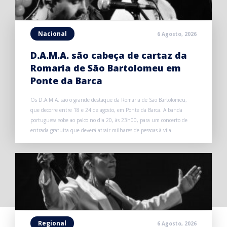
Nacional
6 Agosto, 2026
D.A.M.A. são cabeça de cartaz da
Romaria de São Bartolomeu em
Ponte da Barca
Os D.A.M.A. são o grande destaque da Romaria de São Bartolomeu,
que decorre entre 18 e 24 de agosto, em Ponte da Barca. A banda
portuguesa sobe ao palco no dia 20, às 23h00, para um concerto de
entrada gratuita que deverá atrair milhares de pessoas à vila.
Regional
6 Agosto, 2026