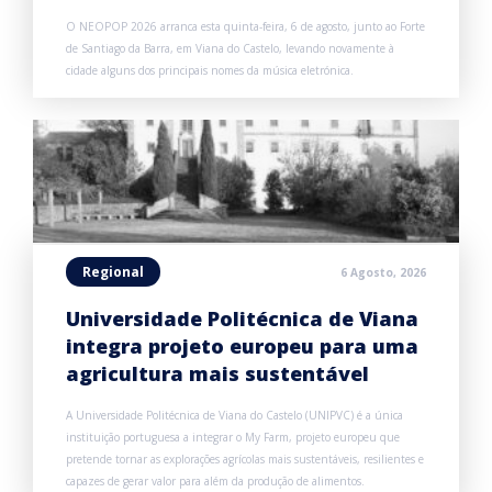
O NEOPOP 2026 arranca esta quinta-feira, 6 de agosto, junto ao Forte
de Santiago da Barra, em Viana do Castelo, levando novamente à
cidade alguns dos principais nomes da música eletrónica.
Regional
6 Agosto, 2026
Universidade Politécnica de Viana
integra projeto europeu para uma
agricultura mais sustentável
A Universidade Politécnica de Viana do Castelo (UNIPVC) é a única
instituição portuguesa a integrar o My Farm, projeto europeu que
pretende tornar as explorações agrícolas mais sustentáveis, resilientes e
capazes de gerar valor para além da produção de alimentos.