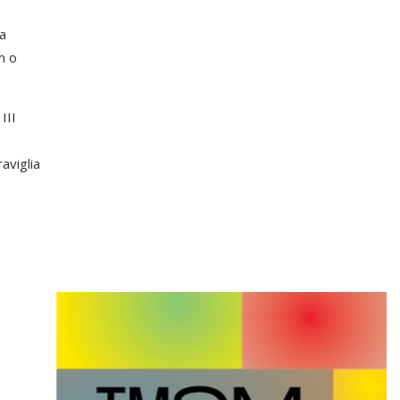
a
m o
III
aviglia