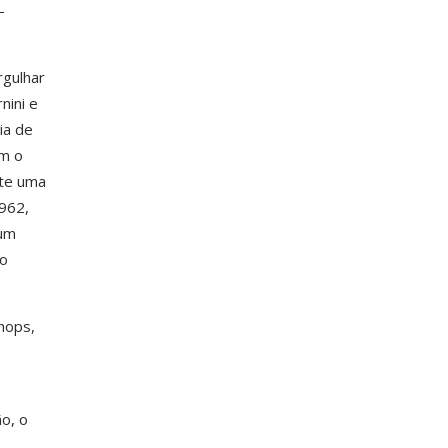
-
rgulhar
nini e
ia de
om o
nte uma
962,
 um
do
hops,
ão, o