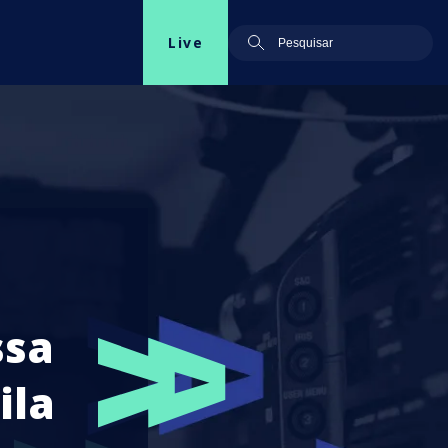
Live
ssa
ila