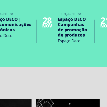
A-FEIRA
TERÇA-FEIRA
28
2
ço DECO |
Espaço DECO |
ecomunicações
Campanhas
NOV
NO
rónicas
de promoção
de produtos
ço Deco
Espaço Deco