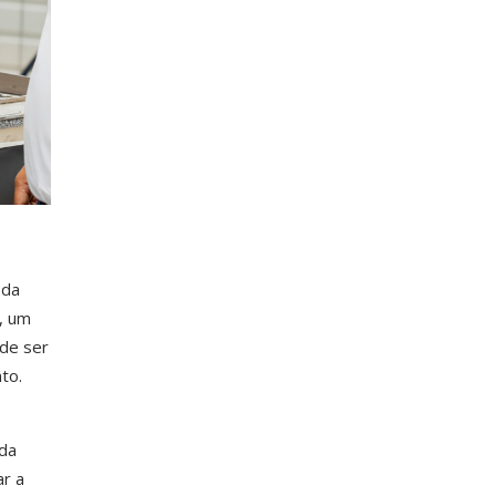
 da
, um
 de ser
to.
 da
ar a