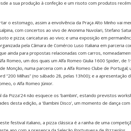
 desde a sua produção à confeção e um risoto com produtos recém
ortar o estomago, assim a envolvência da Praça Alto Minho vai me
salpina, com concertos ao vivo de Anonima Nuvolari, Stefano Satur
soto e pizza; caricaturas ao vivo; e uma exposição em permanênc
 organizada pela Câmara de Comércio Luso Italiana em parceria c
estaque ainda para propostas relacionadas com carros, nomeadame
fa Romeo, um dos quais um Alfa Romeo Giulia 1600 Spider, de 1
a de Monção, numa parceria com a Alfa Romeo Clube de Portugal;
Nord “200 Milhas” (no sábado 28, pelas 13h00); e a apresentação 
Romeo, o Alfa Romeo Júnior.
l da Pizza’24 não esquece os ‘bambini’, estando previstos works
idades desta edição, a ‘Bambini Disco’, um momento de dança com
este festival italiano, a pizza clássica é a rainha de uma competiç
 este ano com a presença da Seleção Portuguesa de Pizzaiolos.