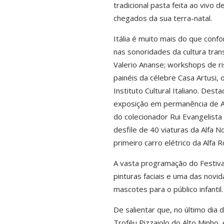
tradicional pasta feita ao vivo
chegados da sua terra-natal.
Itália é muito mais do que conf
nas sonoridades da cultura tran
Valerio Ananse; workshops de ri
painéis da célebre Casa Artusi,
Instituto Cultural Italiano. D
exposição em permanência de Al
do colecionador Rui Evangelist
desfile de 40 viaturas da Alfa 
primeiro carro elétrico da Alfa 
A vasta programação do Festiva
pinturas faciais e uma das nov
mascotes para o público infantil.
De salientar que, no último dia d
Troféu Pizzaiolo do Alto Minho,