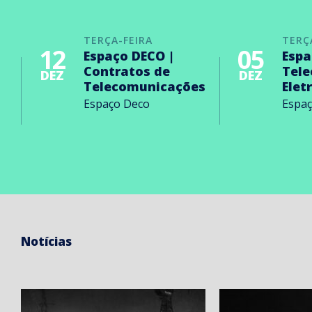
TERÇA-FEIRA
TERÇ
12
05
Espaço DECO |
Espa
Contratos de
Tel
DEZ
DEZ
Telecomunicações
Elet
Espaço Deco
Espa
Notícias