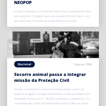
NEOPOP
A Praça da República, em Viana do Castelo, ficou completamente cheia
esta sexta-feira, 7 de agosto, para uma atuação de Richie Hawtin, um
dos nomes mais influentes da música eletrónica mundial.
Nacional
7 Agosto, 2026
Socorro animal passa a integrar
missão da Proteção Civil
A busca, o salvamento e o socorro de animais passam, a partir de
sábado, 8 de agosto, a integrar formalmente a missão da Proteção Civil.
A alteração resulta da Lei n.º 38/2026, publicada no passado dia 3, e é
considerada pela Ordem dos Médicos Veterinários (OMV) um avanço