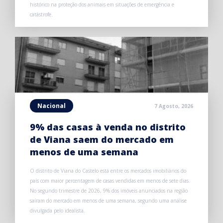
histórico na proteção dos animais em situações de emergência e
catástrofe.
Nacional
7 Agosto, 2026
9% das casas à venda no distrito
de Viana saem do mercado em
menos de uma semana
O distrito de Viana do Castelo está entre os mercados imobiliários do
país com maior percentagem de casas vendidas em menos de sete dias.
No segundo trimestre de 2026, 9% dos imóveis anunciados na região
saíram do mercado em menos de uma semana, segundo uma análise
divulgada pelo idealista.