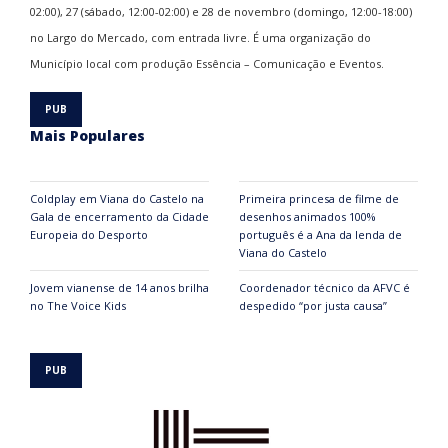
02:00), 27 (sábado, 12:00-02:00) e 28 de novembro (domingo, 12:00-18:00)
no Largo do Mercado, com entrada livre. É uma organização do
Município local com produção Essência – Comunicação e Eventos.
Mais Populares
Coldplay em Viana do Castelo na
Primeira princesa de filme de
Gala de encerramento da Cidade
desenhos animados 100%
Europeia do Desporto
português é a Ana da lenda de
Viana do Castelo
Jovem vianense de 14 anos brilha
Coordenador técnico da AFVC é
no The Voice Kids
despedido “por justa causa”