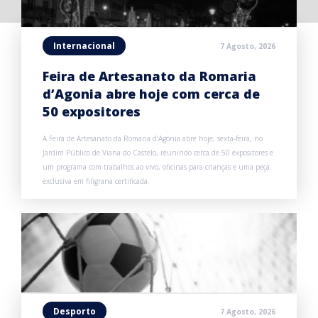
Internacional
7 Agosto, 2026
Feira de Artesanato da Romaria
d’Agonia abre hoje com cerca de
50 expositores
A Feira de Artesanato da Romaria d’Agonia abre hoje, sexta-feira, no
Jardim Público de Viana do Castelo, reunindo cerca de 50 expositores e
um programa com trabalhos ao vivo, oficinas para crianças e uma peça
exclusiva em filigrana certificada.
Desporto
7 Agosto, 2026