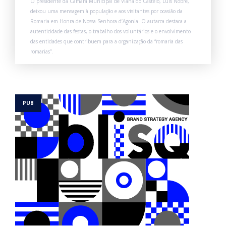
O presidente da Câmara Municipal de Viana do Castelo, Luís Nobre,
deixou uma mensagem à população e aos visitantes por ocasião da
Romaria em Honra de Nossa Senhora d’Agonia. O autarca destaca a
autenticidade das festas, o trabalho dos voluntários e o envolvimento
das entidades que contribuem para a organização da “romaria das
romarias”.