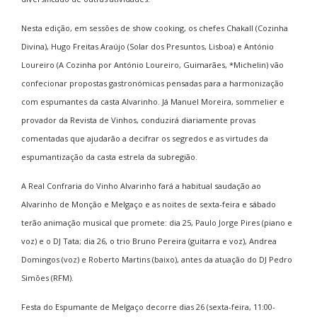
Nesta edição, em sessões de show cooking, os chefes Chakall (Cozinha
Divina), Hugo Freitas Araújo (Solar dos Presuntos, Lisboa) e António
Loureiro (A Cozinha por António Loureiro, Guimarães, *Michelin) vão
confecionar propostas gastronómicas pensadas para a harmonização
com espumantes da casta Alvarinho. Já Manuel Moreira, sommelier e
provador da Revista de Vinhos, conduzirá diariamente provas
comentadas que ajudarão a decifrar os segredos e as virtudes da
espumantização da casta estrela da subregião.
A Real Confraria do Vinho Alvarinho fará a habitual saudação ao
Alvarinho de Monção e Melgaço e as noites de sexta-feira e sábado
terão animação musical que promete: dia 25, Paulo Jorge Pires (piano e
voz) e o DJ Tata; dia 26, o trio Bruno Pereira (guitarra e voz), Andrea
Domingos (voz) e Roberto Martins (baixo), antes da atuação do DJ Pedro
Simões (RFM).
Festa do Espumante de Melgaço decorre dias 26 (sexta-feira, 11:00-