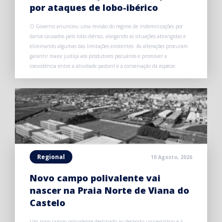
por ataques de lobo-ibérico
O Governo anunciou uma revisão do regime de indemnizações por
danos causados pelo lobo-ibérico, alargando as situações abrangidas e
eliminando algumas das limitações existentes. As alterações procuram
garantir maior justiça aos produtores pecuários e promover a
coexistência entre a atividade pastoril e a conservação da espécie.
Regional
10 Agosto, 2026
Novo campo polivalente vai
nascer na Praia Norte de Viana do
Castelo
Um novo campo polivalente destinado ao desporto universitário e à