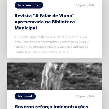
Internacional
10 Agosto, 2026
Revista “A Falar de Viana”
apresentada na Biblioteca
Municipal
A Sala Couto Viana, na Biblioteca Municipal de Viana do Castelo,
recebeu esta sexta-feira a apresentação da nova edição da revista “A
Falar de Viana”, publicação dedicada à preservação e divulgação da
história, da cultura e da identidade do concelho.
Nacional
10 Agosto, 2026
Governo reforça indemnizações