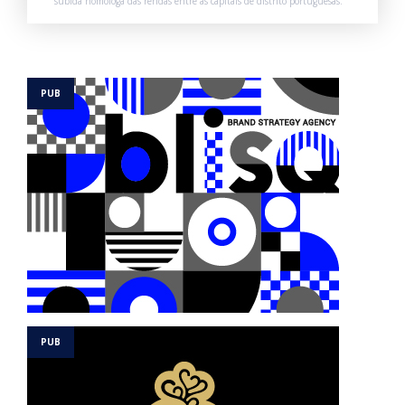
subida homóloga das rendas entre as capitais de distrito portuguesas.