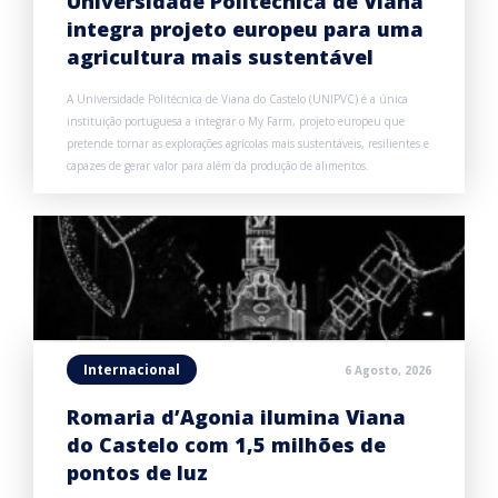
Universidade Politécnica de Viana
integra projeto europeu para uma
agricultura mais sustentável
A Universidade Politécnica de Viana do Castelo (UNIPVC) é a única
instituição portuguesa a integrar o My Farm, projeto europeu que
pretende tornar as explorações agrícolas mais sustentáveis, resilientes e
capazes de gerar valor para além da produção de alimentos.
Internacional
6 Agosto, 2026
Romaria d’Agonia ilumina Viana
do Castelo com 1,5 milhões de
pontos de luz