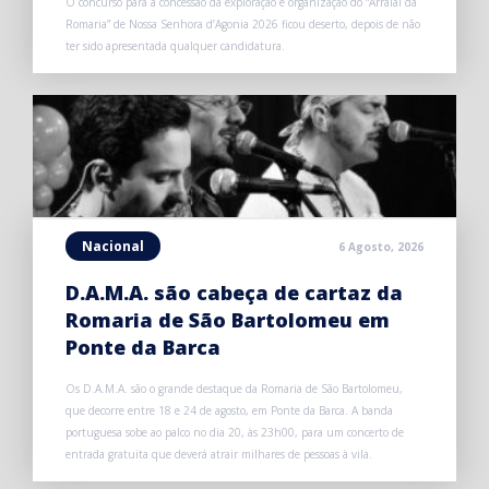
O concurso para a concessão da exploração e organização do “Arraial da
Romaria” de Nossa Senhora d’Agonia 2026 ficou deserto, depois de não
ter sido apresentada qualquer candidatura.
Nacional
6 Agosto, 2026
D.A.M.A. são cabeça de cartaz da
Romaria de São Bartolomeu em
Ponte da Barca
Os D.A.M.A. são o grande destaque da Romaria de São Bartolomeu,
que decorre entre 18 e 24 de agosto, em Ponte da Barca. A banda
portuguesa sobe ao palco no dia 20, às 23h00, para um concerto de
entrada gratuita que deverá atrair milhares de pessoas à vila.