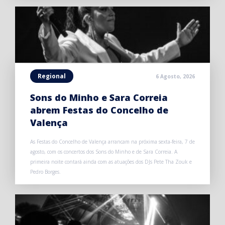
Regional
6 Agosto, 2026
Sons do Minho e Sara Correia
abrem Festas do Concelho de
Valença
As Festas do Concelho de Valença arrancam na próxima sexta-feira, 7 de
agosto, com os concertos dos Sons do Minho e de Sara Correia. A
primeira noite contará ainda com as atuações dos DJs Pete Tha Zouk e
Pedro Borges.