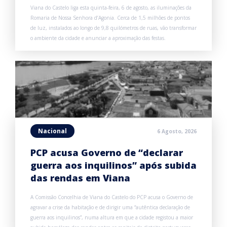
Viana do Castelo liga esta quinta-feira, 6 de agosto, as iluminações da
Romaria de Nossa Senhora d’Agonia. Cerca de 1,5 milhões de pontos
de luz, instalados ao longo de 9,8 quilómetros de ruas, vão transformar
o ambiente da cidade e anunciar a aproximação das festas.
Nacional
6 Agosto, 2026
PCP acusa Governo de “declarar
guerra aos inquilinos” após subida
das rendas em Viana
A Comissão Concelhia de Viana do Castelo do PCP acusa o Governo de
agravar a crise da habitação e de dirigir uma “autêntica declaração de
guerra aos inquilinos”, numa altura em que a cidade registou a maior