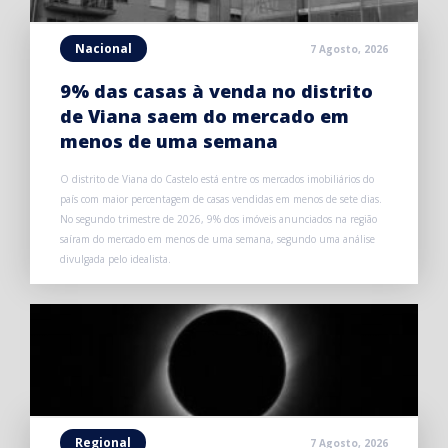
Nacional
7 Agosto, 2026
9% das casas à venda no distrito
de Viana saem do mercado em
menos de uma semana
O distrito de Viana do Castelo está entre os mercados imobiliários do
país com maior percentagem de casas vendidas em menos de sete dias.
No segundo trimestre de 2026, 9% dos imóveis anunciados na região
saíram do mercado em menos de uma semana, segundo uma análise
divulgada pelo idealista.
Regional
7 Agosto, 2026