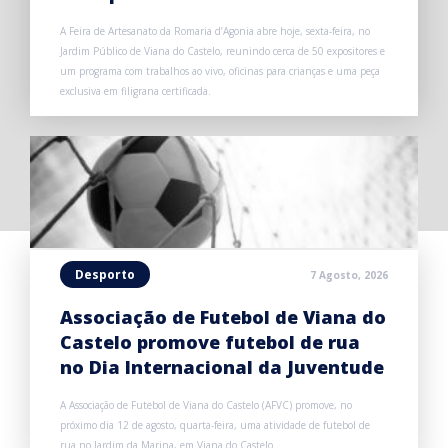
A Feira de Artesanato da Romaria d’Agonia abre hoje, sexta-feira, no
Jardim Público de Viana do Castelo, reunindo cerca de 50 expositores e
um programa com trabalhos ao vivo, oficinas para crianças e uma peça
exclusiva em filigrana certificada.
Desporto
7 Agosto, 2026
Associação de Futebol de Viana do
Castelo promove futebol de rua
no Dia Internacional da Juventude
A Associação de Futebol de Viana do Castelo (AFVC) promove, no
próximo dia 12 de agosto, quarta-feira, uma atividade de futebol de
rua no Jardim da Marina, em Viana do Castelo.