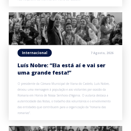
Internacional
7 Agosto, 2026
Luís Nobre: “Ela está aí e vai ser
uma grande festa!”
O presidente da Câmara Municipal de Viana do Castelo, Luís Nobre,
deixou uma mensagem à população e aos visitantes por ocasião da
Romaria em Honra de Nossa Senhora d’Agonia. O autarca destaca a
autenticidade das festas, o trabalho dos voluntários e o envolvimento
das entidades que contribuem para a organização da “romaria das
romarias”.