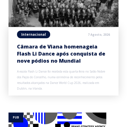
Internacional
7 Agosto, 2026
Câmara de Viana homenageia
Flash Li Dance após conquista de
nove pódios no Mundial
A escola Flash Li Dance foi recebida esta quarta-feira no Salão Nobre
dos Paços do Concelho, numa cerimónia de reconhecimento pelos
resultados alcançados na Dance World Cup 2026, realizada em
Dublin, na Irlanda.