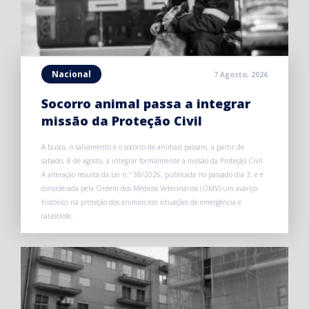
Nacional
7 Agosto, 2026
Socorro animal passa a integrar
missão da Proteção Civil
A busca, o salvamento e o socorro de animais passam, a partir de
sábado, 8 de agosto, a integrar formalmente a missão da Proteção Civil.
A alteração resulta da Lei n.º 38/2026, publicada no passado dia 3, e é
considerada pela Ordem dos Médicos Veterinários (OMV) um avanço
histórico na proteção dos animais em situações de emergência e
catástrofe.