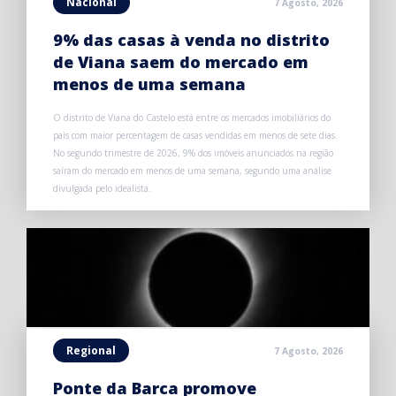
Nacional
7 Agosto, 2026
9% das casas à venda no distrito
de Viana saem do mercado em
menos de uma semana
O distrito de Viana do Castelo está entre os mercados imobiliários do
país com maior percentagem de casas vendidas em menos de sete dias.
No segundo trimestre de 2026, 9% dos imóveis anunciados na região
saíram do mercado em menos de uma semana, segundo uma análise
divulgada pelo idealista.
Regional
7 Agosto, 2026
Ponte da Barca promove