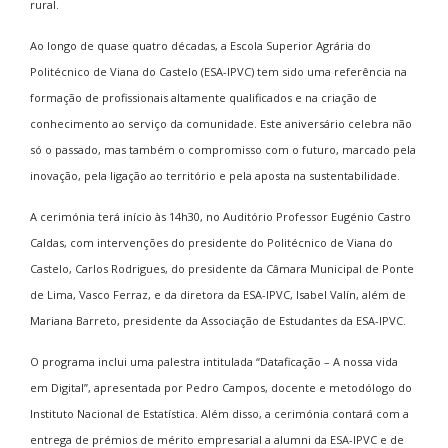
rural.
Ao longo de quase quatro décadas, a Escola Superior Agrária do
Politécnico de Viana do Castelo (ESA-IPVC) tem sido uma referência na
formação de profissionais altamente qualificados e na criação de
conhecimento ao serviço da comunidade. Este aniversário celebra não
só o passado, mas também o compromisso com o futuro, marcado pela
inovação, pela ligação ao território e pela aposta na sustentabilidade.
A cerimónia terá início às 14h30, no Auditório Professor Eugénio Castro
Caldas, com intervenções do presidente do Politécnico de Viana do
Castelo, Carlos Rodrigues, do presidente da Câmara Municipal de Ponte
de Lima, Vasco Ferraz, e da diretora da ESA-IPVC, Isabel Valín, além de
Mariana Barreto, presidente da Associação de Estudantes da ESA-IPVC.
O programa inclui uma palestra intitulada “Dataficação – A nossa vida
em Digital”, apresentada por Pedro Campos, docente e metodólogo do
Instituto Nacional de Estatística. Além disso, a cerimónia contará com a
entrega de prémios de mérito empresarial a alumni da ESA-IPVC e de