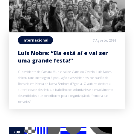
Internacional
7 Agosto, 2026
Luís Nobre: “Ela está aí e vai ser
uma grande festa!”
O presidente da Câmara Municipal de Viana do Castelo, Luís Nobre,
deixou uma mensagem à população e aos visitantes por ocasião da
Romaria em Honra de Nossa Senhora d’Agonia. O autarca destaca a
autenticidade das festas, o trabalho dos voluntários e o envolvimento
das entidades que contribuem para a organização da “romaria das
romarias”.