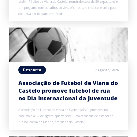
Jardim Público de Viana do Castelo, reunindo cerca de 50 expositores e
um programa com trabalhos ao vivo, oficinas para crianças e uma peça
exclusiva em filigrana certificada.
Desporto
7 Agosto, 2026
Associação de Futebol de Viana do
Castelo promove futebol de rua
no Dia Internacional da Juventude
A Associação de Futebol de Viana do Castelo (AFVC) promove, no
próximo dia 12 de agosto, quarta-feira, uma atividade de futebol de
rua no Jardim da Marina, em Viana do Castelo.