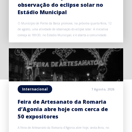
observação do eclipse solar no
Estádio Municipal
O Município de Ponte da Barca promove, na próxima quarta-feira, 12
de agosto, uma atividade de observação do eclipse solar. A iniciativa
começa às 18h30, no Estádio Municipal, e é aberta à comunidade.
Internacional
7 Agosto, 2026
Feira de Artesanato da Romaria
d’Agonia abre hoje com cerca de
50 expositores
A Feira de Artesanato da Romaria d’Agonia abre hoje, sexta-feira, no