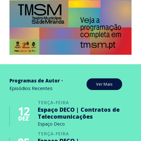
Programas de Autor
Ver Mais
Episódios Recentes
TERÇA-FEIRA
12
Espaço DECO | Contratos de
Telecomunicações
DEZ
Espaço Deco
TERÇA-FEIRA
Espaço DECO |