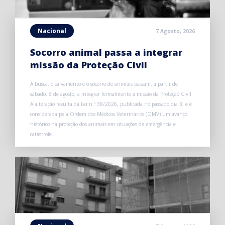
Nacional
7 Agosto, 2026
Socorro animal passa a integrar
missão da Proteção Civil
A busca, o salvamento e o socorro de animais passam, a partir de
sábado, 8 de agosto, a integrar formalmente a missão da Proteção Civil.
A alteração resulta da Lei n.º 38/2026, publicada no passado dia 3, e é
considerada pela Ordem dos Médicos Veterinários (OMV) um avanço
histórico na proteção dos animais em situações de emergência e
catástrofe.