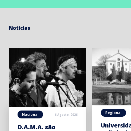
Notícias
Regional
Nacional
6 Agosto, 2026
Universid
D.A.M.A. são