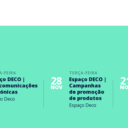
A-FEIRA
TERÇA-FEIRA
28
2
ço DECO |
Espaço DECO |
ecomunicações
Campanhas
NOV
NO
rónicas
de promoção
de produtos
ço Deco
Espaço Deco