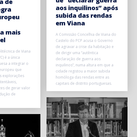
de “declarar guerra
a de
aos inquilinos” após
egra
subida das rendas
uropeu
em Viana
ra mais
A Comissão Concelhia de Viana do
el
Castelo do PCP acusa o Governo
de agravar a crise da habitação e
litécnica de Viana
de dirigir uma “autêntica
C) é a única
declaração de guerra aos
uesa a integrar o
inquilinos”, numa altura em que a
 europeu que
cidade registou a maior subida
s explorações
homóloga das rendas entre as
tentáveis,
capitais de distrito portuguesas.
zes de gerar valor
dução de