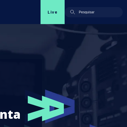
Live
onta