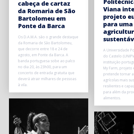
Politécnic
cabeça de cartaz
Viana int
da Romaria de São
projeto e
Bartolomeu em
para uma
Ponte da Barca
agricultu
Os D.A.M.A. são o grande destaque
sustentáv
da Romaria de São Bartolomeu,
que decorre entre 18 e 24 de
A Universidade Po
agosto, em Ponte da Barca. A
do Castelo (UNIPV
banda portuguesa sobe ao palco
instituição portug
no dia 20, às 23h00, para um
My Farm, projeto
concerto de entrada gratuita que
pretende tornar a
deverá atrair milhares de pessoas
agrícolas mais sus
à vila.
resilientes e capa
para além da pro
alimentos.