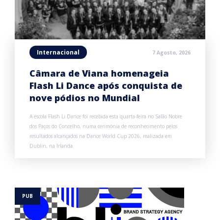
Internacional
7 Agosto, 2026
Câmara de Viana homenageia
Flash Li Dance após conquista de
nove pódios no Mundial
A escola Flash Li Dance foi recebida esta quarta-feira no Salão Nobre
dos Paços do Concelho, numa cerimónia de reconhecimento pelos
resultados alcançados na Dance World Cup 2026, realizada em
Dublin, na Irlanda.