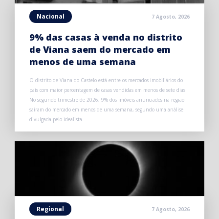
Nacional
7 Agosto, 2026
9% das casas à venda no distrito
de Viana saem do mercado em
menos de uma semana
O distrito de Viana do Castelo está entre os mercados imobiliários do
país com maior percentagem de casas vendidas em menos de sete dias.
No segundo trimestre de 2026, 9% dos imóveis anunciados na região
saíram do mercado em menos de uma semana, segundo uma análise
divulgada pelo idealista.
Regional
7 Agosto, 2026