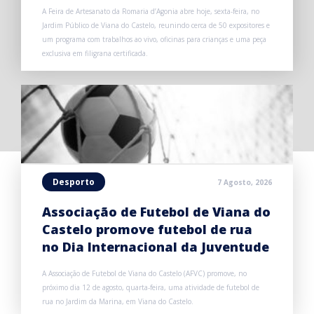
A Feira de Artesanato da Romaria d’Agonia abre hoje, sexta-feira, no
Jardim Público de Viana do Castelo, reunindo cerca de 50 expositores e
um programa com trabalhos ao vivo, oficinas para crianças e uma peça
exclusiva em filigrana certificada.
Desporto
7 Agosto, 2026
Associação de Futebol de Viana do
Castelo promove futebol de rua
no Dia Internacional da Juventude
A Associação de Futebol de Viana do Castelo (AFVC) promove, no
próximo dia 12 de agosto, quarta-feira, uma atividade de futebol de
rua no Jardim da Marina, em Viana do Castelo.