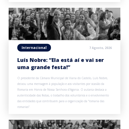
Internacional
7 Agosto, 2026
Luís Nobre: “Ela está aí e vai ser
uma grande festa!”
O presidente da Câmara Municipal de Viana do Castelo, Luís Nobre,
deixou uma mensagem à população e aos visitantes por ocasião da
Romaria em Honra de Nossa Senhora d’Agonia. O autarca destaca a
autenticidade das festas, o trabalho dos voluntários e o envolvimento
das entidades que contribuem para a organização da “romaria das
romarias”.