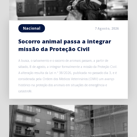
Nacional
7 Agosto, 2026
Socorro animal passa a integrar
missão da Proteção Civil
A busca, o salvamento e o socorro de animais passam, a partir de
sábado, 8 de agosto, a integrar formalmente a missão da Proteção Civil.
A alteração resulta da Lei n.º 38/2026, publicada no passado dia 3, e é
considerada pela Ordem dos Médicos Veterinários (OMV) um avanço
histórico na proteção dos animais em situações de emergência e
catástrofe.