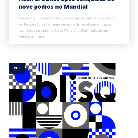
nove pódios no Mundial
A escola Flash Li Dance foi recebida esta quarta-feira no Salão Nobre
dos Paços do Concelho, numa cerimónia de reconhecimento pelos
resultados alcançados na Dance World Cup 2026, realizada em
Dublin, na Irlanda.