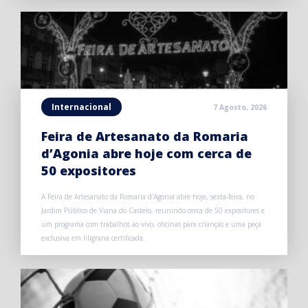
Internacional
7 Agosto, 2026
Feira de Artesanato da Romaria
d’Agonia abre hoje com cerca de
50 expositores
A Feira de Artesanato da Romaria d’Agonia abre hoje, sexta-feira, no
Jardim Público de Viana do Castelo, reunindo cerca de 50 expositores e
um programa com trabalhos ao vivo, oficinas para crianças e uma peça
exclusiva em filigrana certificada.