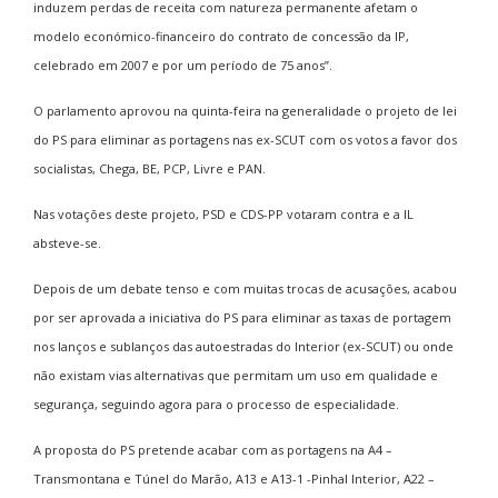
induzem perdas de receita com natureza permanente afetam o
modelo económico-financeiro do contrato de concessão da IP,
celebrado em 2007 e por um período de 75 anos”.
O parlamento aprovou na quinta-feira na generalidade o projeto de lei
do PS para eliminar as portagens nas ex-SCUT com os votos a favor dos
socialistas, Chega, BE, PCP, Livre e PAN.
Nas votações deste projeto, PSD e CDS-PP votaram contra e a IL
absteve-se.
Depois de um debate tenso e com muitas trocas de acusações, acabou
por ser aprovada a iniciativa do PS para eliminar as taxas de portagem
nos lanços e sublanços das autoestradas do Interior (ex-SCUT) ou onde
não existam vias alternativas que permitam um uso em qualidade e
segurança, seguindo agora para o processo de especialidade.
A proposta do PS pretende acabar com as portagens na A4 –
Transmontana e Túnel do Marão, A13 e A13-1 -Pinhal Interior, A22 –