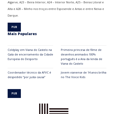
Algarve, A23 – Beira Interior, A24 – Interior Norte, A25 – Beiras Litoral e
Alta e A28 – Minho nos troços entre Esposende e Antas e entre Neiva e
Darque.
Mais Populares
Coldplay em Viana do Castelo na
Primeira princesa de filme de
Gala de encerramento da Cidade
desenhos animados 100%
Europeia do Desporto
português é a Ana da lenda de
Viana do Castelo
Coordenador técnico da AFVC é
Jovem vianense de 14 anos brilha
despedido “por justa causa”
no The Voice Kids