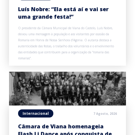
Luís Nobre: “Ela está aí e vai ser
uma grande festa!”
O presidente da Câmara Municipal de Viana do Castelo, Luís Nobre,
deixou uma mensagem à população e aos visitantes por ocasião da
Romaria em Honra de Nossa Senhora d’Agonia. O autarca destaca a
autenticidade das festas, o trabalho dos voluntários e o envolvimento
das entidades que contribuem para a organização da “romaria das
romarias”.
Internacional
7 Agosto, 2026
Câmara de Viana homenageia
Flash Li Dance após conquista de