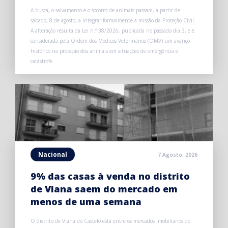
A busca, o salvamento e o socorro de animais passam, a partir de
sábado, 8 de agosto, a integrar formalmente a missão da Proteção Civil.
A alteração resulta da Lei n.º 38/2026, publicada no passado dia 3, e é
considerada pela Ordem dos Médicos Veterinários (OMV) um avanço
histórico na proteção dos animais em situações de emergência e
catástrofe.
Nacional
7 Agosto, 2026
9% das casas à venda no distrito
de Viana saem do mercado em
menos de uma semana
O distrito de Viana do Castelo está entre os mercados imobiliários do