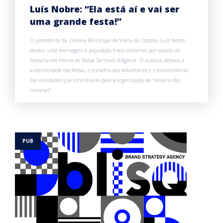
Luís Nobre: “Ela está aí e vai ser
uma grande festa!”
O presidente da Câmara Municipal de Viana do Castelo, Luís Nobre,
deixou uma mensagem à população e aos visitantes por ocasião da
Romaria em Honra de Nossa Senhora d’Agonia. O autarca destaca a
autenticidade das festas, o trabalho dos voluntários e o envolvimento
das entidades que contribuem para a organização da “romaria das
romarias”.