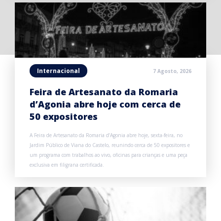
Internacional
7 Agosto, 2026
Feira de Artesanato da Romaria
d’Agonia abre hoje com cerca de
50 expositores
A Feira de Artesanato da Romaria d’Agonia abre hoje, sexta-feira, no
Jardim Público de Viana do Castelo, reunindo cerca de 50 expositores e
um programa com trabalhos ao vivo, oficinas para crianças e uma peça
exclusiva em filigrana certificada.