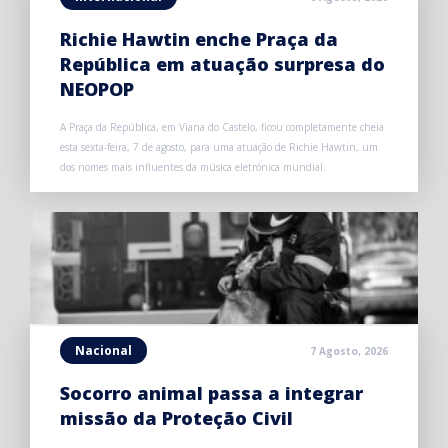
Richie Hawtin enche Praça da
República em atuação surpresa do
NEOPOP
A Praça da República, em Viana do Castelo, ficou completamente cheia
esta sexta-feira, 7 de agosto, para uma atuação de Richie Hawtin, um
dos nomes mais influentes da música eletrónica mundial.
Nacional
7 Agosto, 2026
Socorro animal passa a integrar
missão da Proteção Civil