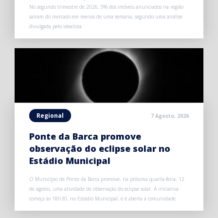
No segundo trimestre de 2026, 9% dos imóveis anunciados na região
saíram do mercado em menos de uma semana, segundo uma análise
divulgada pelo idealista.
Regional
7 Agosto, 2026
Ponte da Barca promove
observação do eclipse solar no
Estádio Municipal
O Município de Ponte da Barca promove, na próxima quarta-feira, 12
de agosto, uma atividade de observação do eclipse solar. A iniciativa
começa às 18h30, no Estádio Municipal, e é aberta à comunidade.