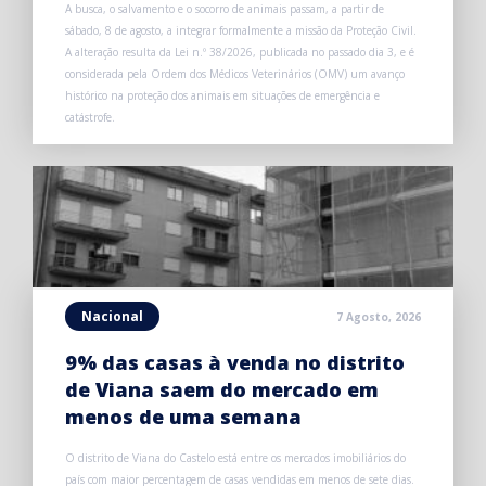
A busca, o salvamento e o socorro de animais passam, a partir de
sábado, 8 de agosto, a integrar formalmente a missão da Proteção Civil.
A alteração resulta da Lei n.º 38/2026, publicada no passado dia 3, e é
considerada pela Ordem dos Médicos Veterinários (OMV) um avanço
histórico na proteção dos animais em situações de emergência e
catástrofe.
Nacional
7 Agosto, 2026
9% das casas à venda no distrito
de Viana saem do mercado em
menos de uma semana
O distrito de Viana do Castelo está entre os mercados imobiliários do
país com maior percentagem de casas vendidas em menos de sete dias.