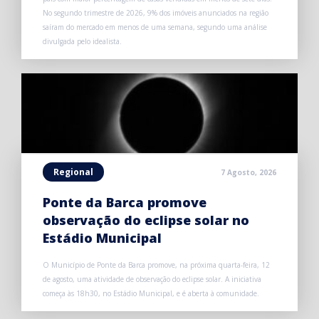
No segundo trimestre de 2026, 9% dos imóveis anunciados na região
saíram do mercado em menos de uma semana, segundo uma análise
divulgada pelo idealista.
Regional
7 Agosto, 2026
Ponte da Barca promove
observação do eclipse solar no
Estádio Municipal
O Município de Ponte da Barca promove, na próxima quarta-feira, 12
de agosto, uma atividade de observação do eclipse solar. A iniciativa
começa às 18h30, no Estádio Municipal, e é aberta à comunidade.