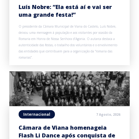
Luís Nobre: “Ela está aí e vai ser
uma grande festa!”
O presidente da Câmara Municipal de Viana do Castelo, Luís Nobre,
deixou uma mensagem à população e aos visitantes por ocasião da
Romaria em Honra de Nossa Senhora d’Agonia. O autarca destaca a
autenticidade das festas, o trabalho dos voluntários e o envolvimento
das entidades que contribuem para a organização da “romaria das
romarias”.
Internacional
7 Agosto, 2026
Câmara de Viana homenageia
Flash Li Dance após conquista de