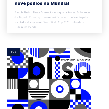
nove pódios no Mundial
A escola Flash Li Dance foi recebida esta quarta-feira no Salão Nobre
dos Paços do Concelho, numa cerimónia de reconhecimento pelos
resultados alcançados na Dance World Cup 2026, realizada em
Dublin, na Irlanda.