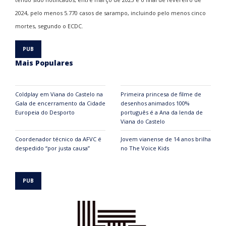
2024, pelo menos 5.770 casos de sarampo, incluindo pelo menos cinco
mortes, segundo o ECDC.
Mais Populares
Coldplay em Viana do Castelo na
Primeira princesa de filme de
Gala de encerramento da Cidade
desenhos animados 100%
Europeia do Desporto
português é a Ana da lenda de
Viana do Castelo
Coordenador técnico da AFVC é
Jovem vianense de 14 anos brilha
despedido “por justa causa”
no The Voice Kids