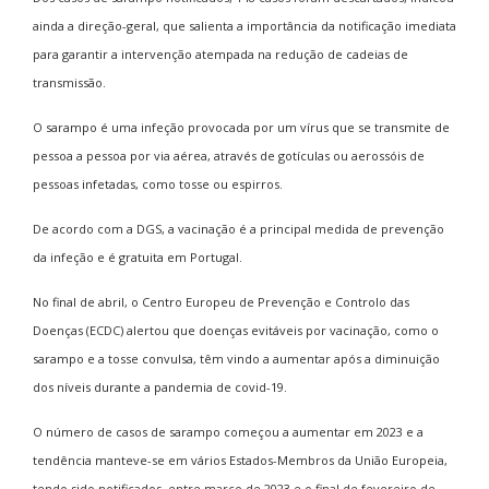
ainda a direção-geral, que salienta a importância da notificação imediata
para garantir a intervenção atempada na redução de cadeias de
transmissão.
O sarampo é uma infeção provocada por um vírus que se transmite de
pessoa a pessoa por via aérea, através de gotículas ou aerossóis de
pessoas infetadas, como tosse ou espirros.
De acordo com a DGS, a vacinação é a principal medida de prevenção
da infeção e é gratuita em Portugal.
No final de abril, o Centro Europeu de Prevenção e Controlo das
Doenças (ECDC) alertou que doenças evitáveis por vacinação, como o
sarampo e a tosse convulsa, têm vindo a aumentar após a diminuição
dos níveis durante a pandemia de covid-19.
O número de casos de sarampo começou a aumentar em 2023 e a
tendência manteve-se em vários Estados-Membros da União Europeia,
tendo sido notificados, entre março de 2023 e o final de fevereiro de