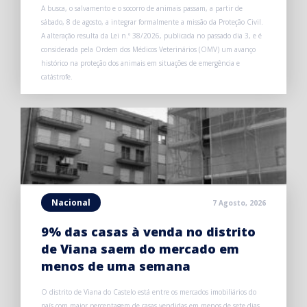
A busca, o salvamento e o socorro de animais passam, a partir de
sábado, 8 de agosto, a integrar formalmente a missão da Proteção Civil.
A alteração resulta da Lei n.º 38/2026, publicada no passado dia 3, e é
considerada pela Ordem dos Médicos Veterinários (OMV) um avanço
histórico na proteção dos animais em situações de emergência e
catástrofe.
Nacional
7 Agosto, 2026
9% das casas à venda no distrito
de Viana saem do mercado em
menos de uma semana
O distrito de Viana do Castelo está entre os mercados imobiliários do
país com maior percentagem de casas vendidas em menos de sete dias.