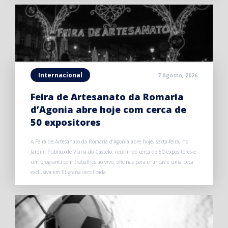
Internacional
7 Agosto, 2026
Feira de Artesanato da Romaria
d’Agonia abre hoje com cerca de
50 expositores
A Feira de Artesanato da Romaria d’Agonia abre hoje, sexta-feira, no
Jardim Público de Viana do Castelo, reunindo cerca de 50 expositores e
um programa com trabalhos ao vivo, oficinas para crianças e uma peça
exclusiva em filigrana certificada.