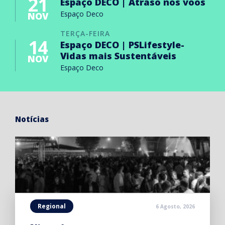
21
Espaço DECO | Atraso nos voos
Espaço Deco
NOV
TERÇA-FEIRA
14
Espaço DECO | PSLifestyle-
Vidas mais Sustentáveis
NOV
Espaço Deco
Notícias
Regional
6 Agosto, 2026