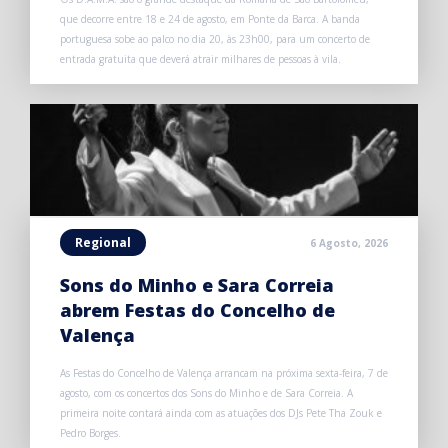
que decorre entre 18 e 24 de agosto, em Ponte da Barca. A banda
portuguesa sobe ao palco no dia 20, às 23h00, para um concerto de
entrada gratuita que deverá atrair milhares de pessoas à vila.
Regional
6 Agosto, 2026
Sons do Minho e Sara Correia
abrem Festas do Concelho de
Valença
As Festas do Concelho de Valença arrancam na próxima sexta-feira, 7 de
agosto, com os concertos dos Sons do Minho e de Sara Correia. A
primeira noite contará ainda com as atuações dos DJs Pete Tha Zouk e
Pedro Borges.