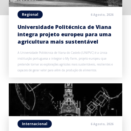
Regional
6 Agosto, 2026
Universidade Politécnica de Viana
integra projeto europeu para uma
agricultura mais sustentável
A Universidade Politécnica de Viana do Castelo (UNIPVC) é a única
instituição portuguesa a integrar o My Farm, projeto europeu que
pretende tornar as explorações agrícolas mais sustentáveis, resilientes e
capazes de gerar valor para além da produção de alimentos.
Internacional
6 Agosto, 2026