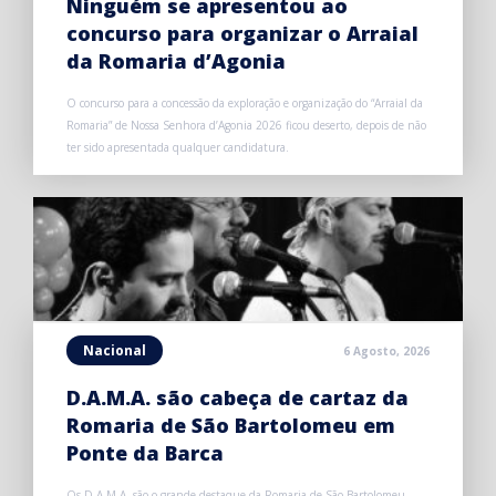
Ninguém se apresentou ao
concurso para organizar o Arraial
da Romaria d’Agonia
O concurso para a concessão da exploração e organização do “Arraial da
Romaria” de Nossa Senhora d’Agonia 2026 ficou deserto, depois de não
ter sido apresentada qualquer candidatura.
Nacional
6 Agosto, 2026
D.A.M.A. são cabeça de cartaz da
Romaria de São Bartolomeu em
Ponte da Barca
Os D.A.M.A. são o grande destaque da Romaria de São Bartolomeu,