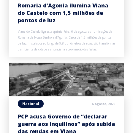
Romaria d’Agonia ilumina Viana
do Castelo com 1,5 milhões de
pontos de luz
Viana do Castelo liga esta quinta-feira, 6 de agosto, as iluminações da
Romaria de Nossa Senhora d’Agonia. Cerca de 1,5 milhões de pontos
de luz, instalados ao longo de 9,8 quilómetros de ruas, vão transformar
o ambiente da cidade e anunciar a aproximação das festas.
Nacional
6 Agosto, 2026
PCP acusa Governo de “declarar
guerra aos inquilinos” após subida
das rendas em Viana