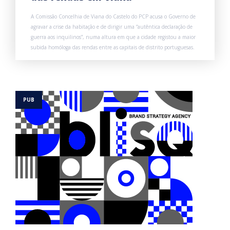
A Comissão Concelhia de Viana do Castelo do PCP acusa o Governo de
agravar a crise da habitação e de dirigir uma “autêntica declaração de
guerra aos inquilinos”, numa altura em que a cidade registou a maior
subida homóloga das rendas entre as capitais de distrito portuguesas.