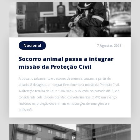
Nacional
7 Agosto, 2026
Socorro animal passa a integrar
missão da Proteção Civil
A busca, o salvamento e o socorro de animais passam, a partir de
sábado, 8 de agosto, a integrar formalmente a missão da Proteção Civil.
A alteração resulta da Lei n.º 38/2026, publicada no passado dia 3, e é
considerada pela Ordem dos Médicos Veterinários (OMV) um avanço
histórico na proteção dos animais em situações de emergência e
catástrofe.