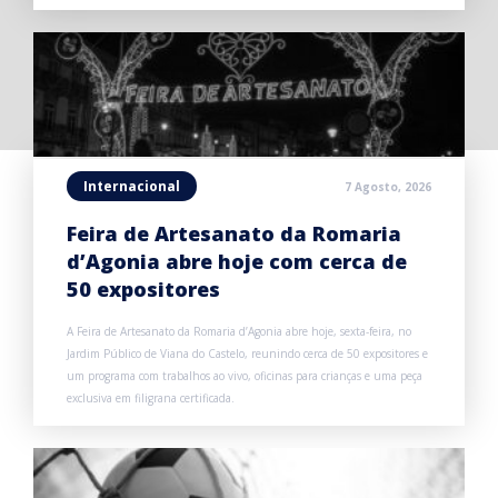
Internacional
7 Agosto, 2026
Feira de Artesanato da Romaria
d’Agonia abre hoje com cerca de
50 expositores
A Feira de Artesanato da Romaria d’Agonia abre hoje, sexta-feira, no
Jardim Público de Viana do Castelo, reunindo cerca de 50 expositores e
um programa com trabalhos ao vivo, oficinas para crianças e uma peça
exclusiva em filigrana certificada.