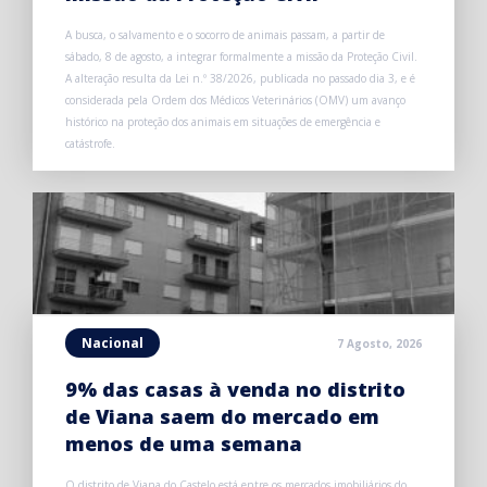
A busca, o salvamento e o socorro de animais passam, a partir de
sábado, 8 de agosto, a integrar formalmente a missão da Proteção Civil.
A alteração resulta da Lei n.º 38/2026, publicada no passado dia 3, e é
considerada pela Ordem dos Médicos Veterinários (OMV) um avanço
histórico na proteção dos animais em situações de emergência e
catástrofe.
Nacional
7 Agosto, 2026
9% das casas à venda no distrito
de Viana saem do mercado em
menos de uma semana
O distrito de Viana do Castelo está entre os mercados imobiliários do