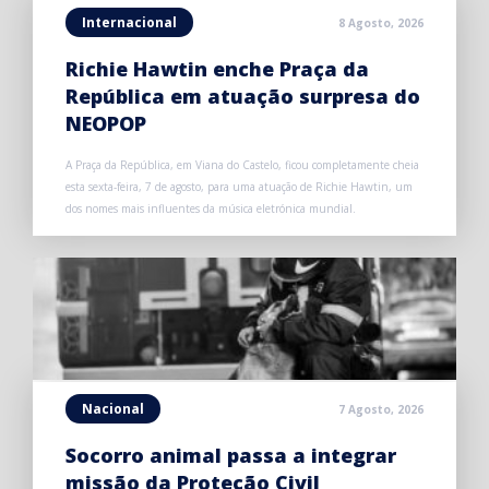
Internacional
8 Agosto, 2026
Richie Hawtin enche Praça da
República em atuação surpresa do
NEOPOP
A Praça da República, em Viana do Castelo, ficou completamente cheia
esta sexta-feira, 7 de agosto, para uma atuação de Richie Hawtin, um
dos nomes mais influentes da música eletrónica mundial.
Nacional
7 Agosto, 2026
Socorro animal passa a integrar
missão da Proteção Civil