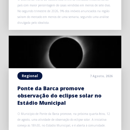
país com maior percentagem de casas vendidas em menos de sete dias.
No segundo trimestre de 2026, 9% dos imóveis anunciados na região
saíram do mercado em menos de uma semana, segundo uma análise
divulgada pelo idealista.
Regional
7 Agosto, 2026
Ponte da Barca promove
observação do eclipse solar no
Estádio Municipal
O Município de Ponte da Barca promove, na próxima quarta-feira, 12
de agosto, uma atividade de observação do eclipse solar. A iniciativa
começa às 18h30, no Estádio Municipal, e é aberta à comunidade.