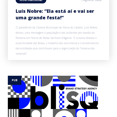
7 Agosto, 2026
Luís Nobre: “Ela está aí e vai ser
uma grande festa!”
O presidente da Câmara Municipal de Viana do Castelo, Luís Nobre,
deixou uma mensagem à população e aos visitantes por ocasião da
Romaria em Honra de Nossa Senhora d’Agonia. O autarca destaca a
autenticidade das festas, o trabalho dos voluntários e o envolvimento
das entidades que contribuem para a organização da “romaria das
romarias”.