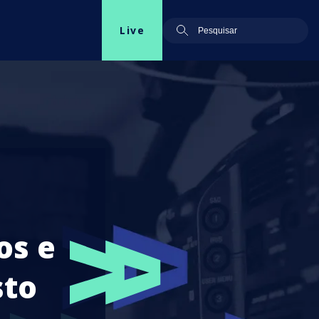
Live
os e
sto