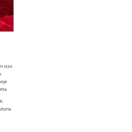
om isso
.
hoje
nta.
 A
utoria
e