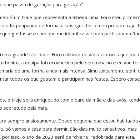
ão que passa de geração para geração”.
meu. É um traje que representa a Ribeira Lima. Foi o meu primeir
de e fui poupando de forma a conseguir ter o meu próprio traje. 
 que gostasse e com que me identificasse para participar na Rom
i uma grande felicidade. Foi o culminar de vários fatores que me
o bonito, a equipa foi reconhecida pelo seu trabalho e eu vou ter
Romaria de uma forma ainda mais intensa. Simultaneamente senti 
ntar todos os que gostam e participam nas festas. Espero conse
es, o traje será enriquecido com o ouro da mãe e das avós, tend
o sobretudo pela mãe.
spera sempre ansiosamente. Desde pequena que estou habituada 
de, só vamos a casa para dormir. São dias muito cansativos, mas
 E por isso, o ano de 2023 será de “chieira” redobrada para Rita.