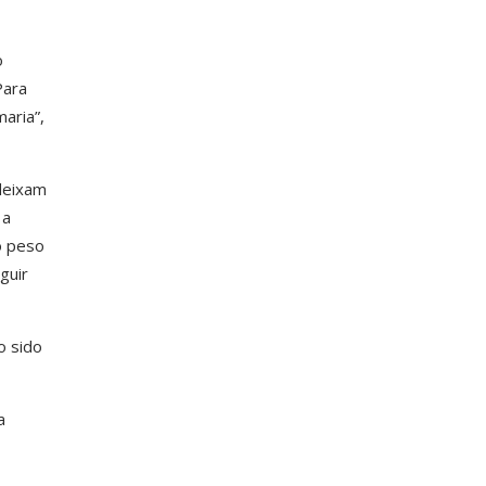
o
Para
aria”,
 deixam
 a
o peso
guir
o sido
a