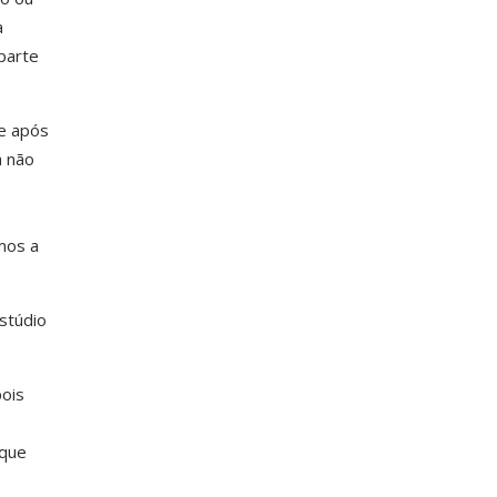
a
parte
de após
á não
mos a
stúdio
ois
 que