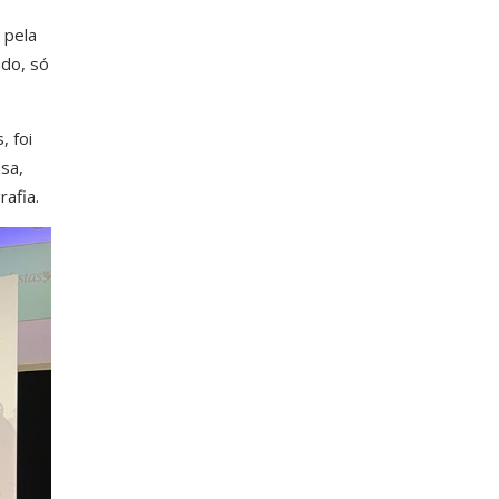
 pela
ado, só
, foi
sa,
afia.