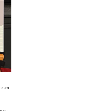
De um
do ou