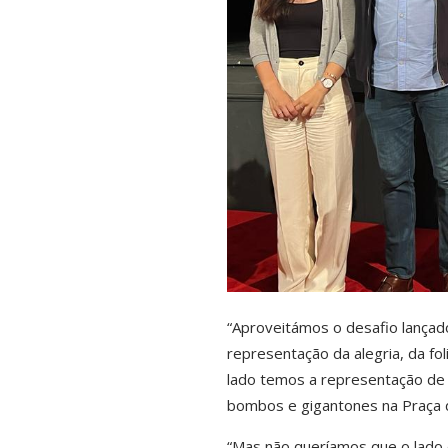
“Aproveitámos o desafio lançad
representação da alegria, da fo
lado temos a representação de 
bombos e gigantones na Praça d
“Mas não queríamos que o lado 