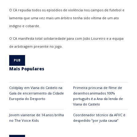
O CA repudia todos os episódios de violência nos campos de futebol e
lamenta que uma vez mais um árbitro tenha sido vítima de um ato
indigno e cobarde.
O CA manifesta total solidariedade para com João Loureiro e a equipa
de arbitragem presente no jogo.
Mais Populares
Coldplay em Viana do Castelo na
Primeira princesa de filme de
Gala de encerramento da Cidade
desenhos animados 100%
Europeia do Desporto
português é a Ana da lenda de
Viana do Castelo
Jovem vianense de 14 anos brilha
Coordenador técnico da AFVC é
no The Voice Kids
despedido “por justa causa”