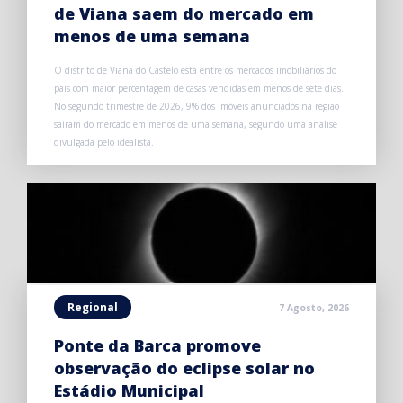
de Viana saem do mercado em
menos de uma semana
O distrito de Viana do Castelo está entre os mercados imobiliários do
país com maior percentagem de casas vendidas em menos de sete dias.
No segundo trimestre de 2026, 9% dos imóveis anunciados na região
saíram do mercado em menos de uma semana, segundo uma análise
divulgada pelo idealista.
Regional
7 Agosto, 2026
Ponte da Barca promove
observação do eclipse solar no
Estádio Municipal