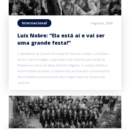
Internacional
7 Agosto, 2026
Luís Nobre: “Ela está aí e vai ser
uma grande festa!”
O presidente da Câmara Municipal de Viana do Castelo, Luís Nobre,
deixou uma mensagem à população e aos visitantes por ocasião da
Romaria em Honra de Nossa Senhora d’Agonia. O autarca destaca a
autenticidade das festas, o trabalho dos voluntários e o envolvimento
das entidades que contribuem para a organização da “romaria das
romarias”.