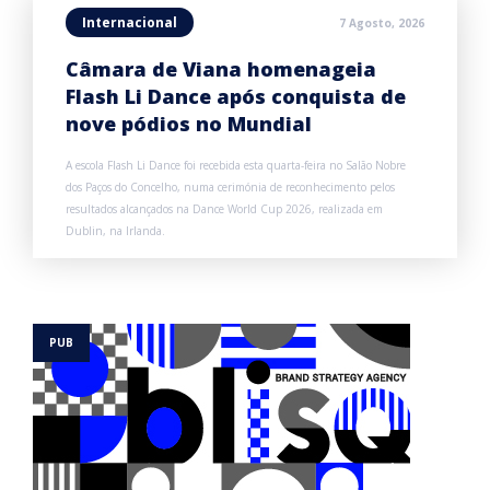
Internacional
7 Agosto, 2026
Câmara de Viana homenageia
Flash Li Dance após conquista de
nove pódios no Mundial
A escola Flash Li Dance foi recebida esta quarta-feira no Salão Nobre
dos Paços do Concelho, numa cerimónia de reconhecimento pelos
resultados alcançados na Dance World Cup 2026, realizada em
Dublin, na Irlanda.