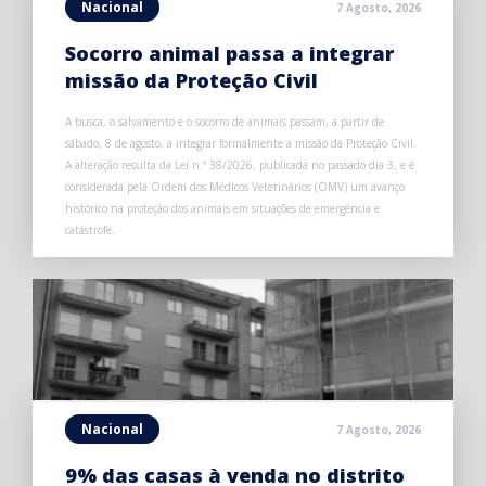
Nacional
7 Agosto, 2026
Socorro animal passa a integrar
missão da Proteção Civil
A busca, o salvamento e o socorro de animais passam, a partir de
sábado, 8 de agosto, a integrar formalmente a missão da Proteção Civil.
A alteração resulta da Lei n.º 38/2026, publicada no passado dia 3, e é
considerada pela Ordem dos Médicos Veterinários (OMV) um avanço
histórico na proteção dos animais em situações de emergência e
catástrofe.
Nacional
7 Agosto, 2026
9% das casas à venda no distrito