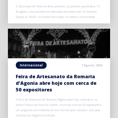
O Município de Ponte da Barca promove, na próxima quarta-feira, 12
de agosto, uma atividade de observação do eclipse solar. A iniciativa
começa às 18h30, no Estádio Municipal, e é aberta à comunidade.
Internacional
7 Agosto, 2026
Feira de Artesanato da Romaria
d’Agonia abre hoje com cerca de
50 expositores
A Feira de Artesanato da Romaria d’Agonia abre hoje, sexta-feira, no
Jardim Público de Viana do Castelo, reunindo cerca de 50 expositores e
um programa com trabalhos ao vivo, oficinas para crianças e uma peça
exclusiva em filigrana certificada.