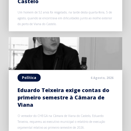
Castelo
Um homem de 52 anos foi resgatado, na tarde desta quarta-feira, 5 de
agosto, quando se encontrava em dificuldades junto ao molhe exterior
do porto de Viana do Castelo.
Política
6 Agosto, 2026
Eduardo Teixeira exige contas do
primeiro semestre à Câmara de
Viana
O vereador do CHEGA na Câmara de Viana do Castelo, Eduardo
Teixeira, requereu ao executivo municipal o relatório de execução
orçamental relativo ao primeiro semestre de 2026.