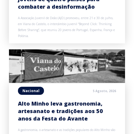
combater a desinformação
A Associação Juvenil de Deão (AJD) promoveu, entre 21 e 30 de julho,
em Viana do Castelo, o intercâmbio juvenil “Beyond Click: Thinking
Before Sharing”, que reuniu 20 jovens de Portugal, Espanha, França e
Polónia.
Nacional
5 Agosto, 2026
Alto Minho leva gastronomia,
artesanato e tradições aos 50
anos da Festa do Avante
A gastronomia, o artesanato e as tradições populares do Alto Minho vão