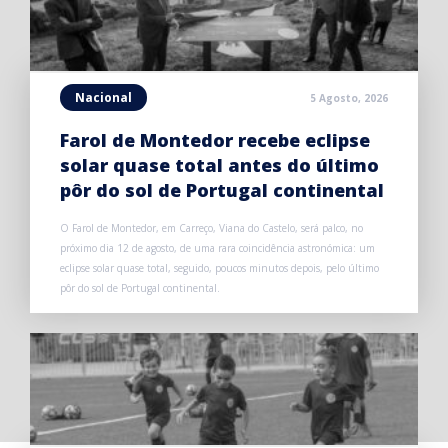
Nacional
5 Agosto, 2026
Farol de Montedor recebe eclipse
solar quase total antes do último
pôr do sol de Portugal continental
O Farol de Montedor, em Carreço, Viana do Castelo, será palco, no
próximo dia 12 de agosto, de uma rara coincidência astronómica: um
eclipse solar quase total, seguido, poucos minutos depois, pelo último
pôr do sol de Portugal continental.