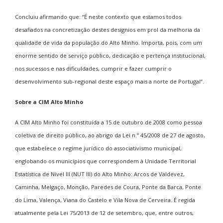
Concluiu afirmando que: “É neste contexto que estamos todos
desafiados na concretização destes desígnios em prol da melhoria da
qualidade de vida da população do Alto Minho. Importa, pois, com um
enorme sentido de serviço público, dedicação e pertença institucional,
nos sucessos e nas dificuldades, cumprir e fazer cumprir o
desenvolvimento sub-regional deste espaço mais a norte de Portugal”.
Sobre a CIM Alto Minho
A CIM Alto Minho foi constituída a 15 de outubro de 2008 como pessoa
coletiva de direito público, ao abrigo da Lei n.º 45/2008 de 27 de agosto,
que estabelece o regime jurídico do associativismo municipal,
englobando os municípios que correspondem à Unidade Territorial
Estatística de Nível III (NUT III) do Alto Minho: Arcos de Valdevez,
Caminha, Melgaço, Monção, Paredes de Coura, Ponte da Barca, Ponte
do Lima, Valença, Viana do Castelo e Vila Nova de Cerveira. É regida
atualmente pela Lei 75/2013 de 12 de setembro, que, entre outros,