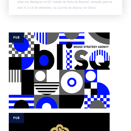
estar em destaque na 50.ª edição da Festa do Avante!, marcada para os
dias 4, 5 e 6 de setembro, na Quinta da Atalaia, no Seixal.