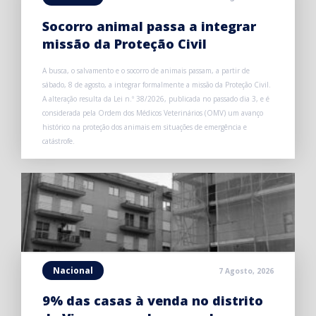
Socorro animal passa a integrar
missão da Proteção Civil
A busca, o salvamento e o socorro de animais passam, a partir de
sábado, 8 de agosto, a integrar formalmente a missão da Proteção Civil.
A alteração resulta da Lei n.º 38/2026, publicada no passado dia 3, e é
considerada pela Ordem dos Médicos Veterinários (OMV) um avanço
histórico na proteção dos animais em situações de emergência e
catástrofe.
Nacional
7 Agosto, 2026
9% das casas à venda no distrito