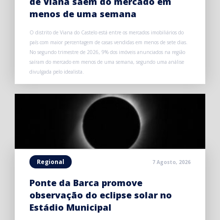
de Viana saem do mercado em
menos de uma semana
O distrito de Viana do Castelo está entre os mercados imobiliários do
país com maior percentagem de casas vendidas em menos de sete dias.
No segundo trimestre de 2026, 9% dos imóveis anunciados na região
saíram do mercado em menos de uma semana, segundo uma análise
divulgada pelo idealista.
Regional
7 Agosto, 2026
Ponte da Barca promove
observação do eclipse solar no
Estádio Municipal