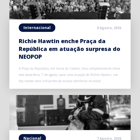
Internacional
8 Agosto, 2026
Richie Hawtin enche Praça da
República em atuação surpresa do
NEOPOP
A Praça da República, em Viana do Castelo, ficou completamente cheia
esta sexta-feira, 7 de agosto, para uma atuação de Richie Hawtin, um
dos nomes mais influentes da música eletrónica mundial.
Nacional
7 Agosto, 2026