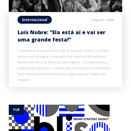
Internacional
7 Agosto, 2026
Luís Nobre: “Ela está aí e vai ser
uma grande festa!”
O presidente da Câmara Municipal de Viana do Castelo, Luís Nobre,
deixou uma mensagem à população e aos visitantes por ocasião da
Romaria em Honra de Nossa Senhora d’Agonia. O autarca destaca a
autenticidade das festas, o trabalho dos voluntários e o envolvimento
das entidades que contribuem para a organização da “romaria das
romarias”.