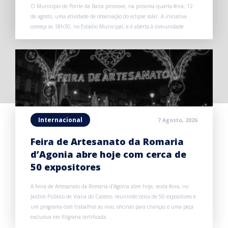
O Município de Ponte da Barca promove, na próxima quarta-feira, 12
de agosto, uma atividade de observação do eclipse solar. A iniciativa
começa às 18h30, no Estádio Municipal, e é aberta à comunidade.
Internacional
7 Agosto, 2026
Feira de Artesanato da Romaria
d’Agonia abre hoje com cerca de
50 expositores
A Feira de Artesanato da Romaria d’Agonia abre hoje, sexta-feira, no
Jardim Público de Viana do Castelo, reunindo cerca de 50 expositores e
um programa com trabalhos ao vivo, oficinas para crianças e uma peça
exclusiva em filigrana certificada.