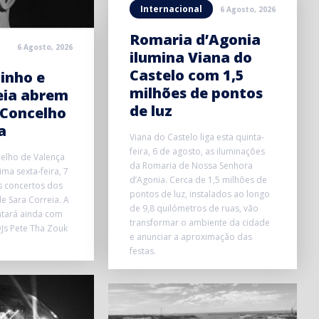
Internacional
6 Agosto, 2026
Romaria d’Agonia
6 Agosto, 2026
ilumina Viana do
Castelo com 1,5
inho e
milhões de pontos
eia abrem
de luz
 Concelho
a
Viana do Castelo liga esta quinta-
feira, 6 de agosto, as iluminações
elho de Valença
da Romaria de Nossa Senhora
ma sexta-feira, 7
d’Agonia. Cerca de 1,5 milhões de
s concertos dos
pontos de luz, instalados ao longo
e Sara Correia. A
de 9,8 quilómetros de ruas, vão
ntará ainda com
transformar o ambiente da cidade
Js Pete Tha Zouk
e anunciar a aproximação das
festas.