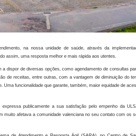
atendimento, na nossa unidade de saúde, através da implement
indo assim, uma resposta melhor e mais rápida aos utentes.
 a dispor de diversas opções, como agendamento de consultas par
o de receitas, entre outras,
com a vantagem de diminuição do te
te. Uma funcionalidade que garante, também, maior equidade de ace
a expressa publicamente a sua satisfação pelo empenho da UL
m muito afetava a comunidade valenciana no seu contato com os s
istema de Atendimento e Resposta Ágil (SARA), no Centro de S