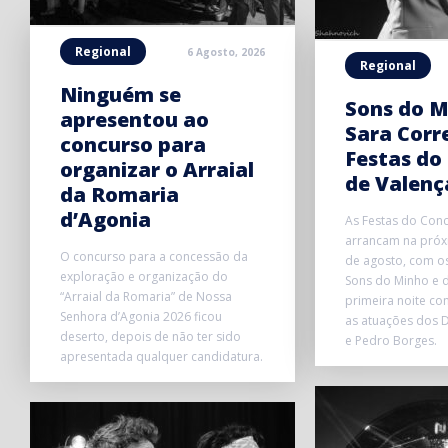
Regional
6 Agosto, 2026
Regional
Ninguém se
Sons do M
apresentou ao
Sara Corr
concurso para
Festas do
organizar o Arraial
de Valenç
da Romaria
d’Agonia
As Festas do Conc
arrancam na próxi
O concurso para a concessão da
de agosto, com o
exploração e organização do
Sons do Minho e d
“Arraial da Romaria” de Nossa
primeira noite co
Senhora d’Agonia 2026 ficou
as atuações dos D
deserto, depois de não ter sido
e Pedro Borges.
apresentada qualquer candidatura.