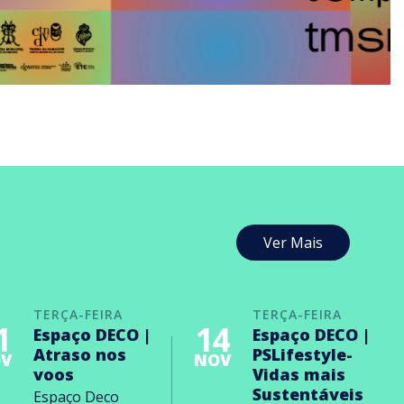
Ver Mais
TERÇA-FEIRA
TERÇA-FEIRA
1
14
Espaço DECO |
Espaço DECO |
Atraso nos
PSLifestyle-
V
NOV
voos
Vidas mais
Sustentáveis
Espaço Deco