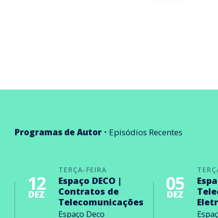
Programas de Autor
Episódios Recentes
TERÇA-FEIRA
TERÇ
12
05
Espaço DECO |
Espa
Contratos de
Tel
DEZ
DEZ
Telecomunicações
Elet
Espaço Deco
Espa