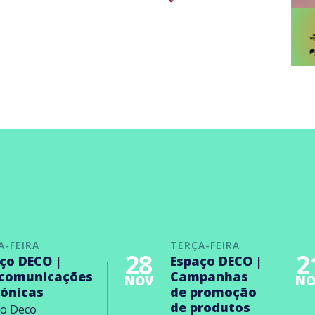
A-FEIRA
TERÇA-FEIRA
28
2
ço DECO |
Espaço DECO |
ecomunicações
Campanhas
NOV
NO
rónicas
de promoção
de produtos
ço Deco