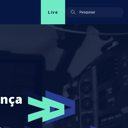
Live
ença