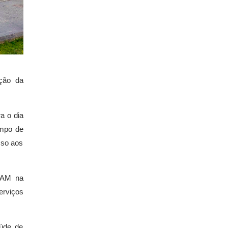
ação da
a o dia
mpo de
sso aos
SAM na
erviços
aúde de