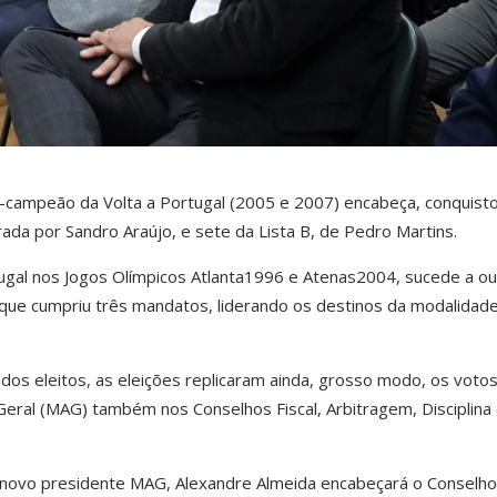
ce-campeão da Volta a Portugal (2005 e 2007) encabeça, conquist
erada por Sandro Araújo, e sete da Lista B, de Pedro Martins.
gal nos Jogos Olímpicos Atlanta1996 e Atenas2004, sucede a ou
a, que cumpriu três mandatos, liderando os destinos da modalidad
os eleitos, as eleições replicaram ainda, grosso modo, os votos
eral (MAG) também nos Conselhos Fiscal, Arbitragem, Disciplina
 novo presidente MAG, Alexandre Almeida encabeçará o Conselho 