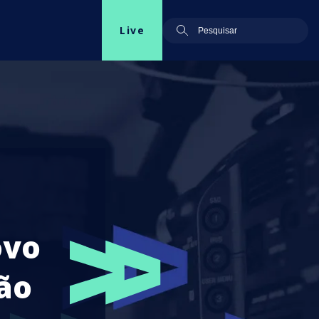
Live
ovo
ão