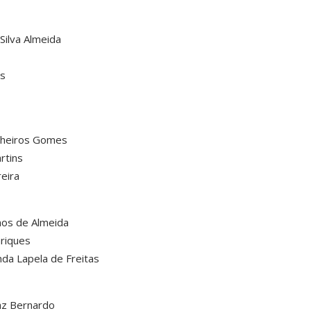
Silva Almeida
es
alheiros Gomes
rtins
eira
mos de Almeida
riques
da Lapela de Freitas
az Bernardo