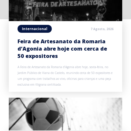
Internacional
7 Agosto, 2026
Feira de Artesanato da Romaria
d’Agonia abre hoje com cerca de
50 expositores
A Feira de Artesanato da Romaria d’Agonia abre hoje, sexta-feira, no
Jardim Público de Viana do Castelo, reunindo cerca de 50 expositores e
um programa com trabalhos ao vivo, oficinas para crianças e uma peça
exclusiva em filigrana certificada.