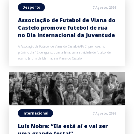
Desporto
7 Agosto, 2026
Associação de Futebol de Viana do
Castelo promove futebol de rua
no Dia Internacional da Juventude
A Associação de Futebol de Viana do Castelo (AFVC) promove, no
próximo dia 12 de agosto, quarta-feira, uma atividade de futebol de
rua no Jardim da Marina, em Viana do Castelo.
Internacional
7 Agosto, 2026
Luís Nobre: “Ela está aí e vai ser
uma grande festa!”