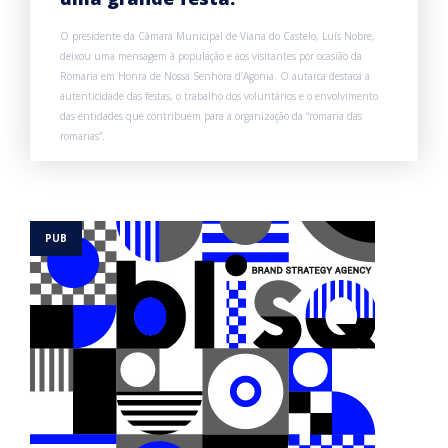
O presidente da Câmara Municipal de Viana do Castelo, Luís Nobre,
deixou uma mensagem à população e aos visitantes por ocasião da
Romaria em Honra de Nossa Senhora d’Agonia. O autarca destaca a
autenticidade das festas, o trabalho dos voluntários e o envolvimento
das entidades que contribuem para a organização da “romaria das
romarias”.