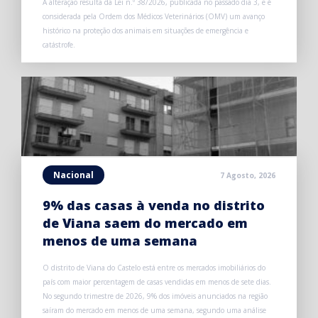
A alteração resulta da Lei n.º 38/2026, publicada no passado dia 3, e é
considerada pela Ordem dos Médicos Veterinários (OMV) um avanço
histórico na proteção dos animais em situações de emergência e
catástrofe.
Nacional
7 Agosto, 2026
9% das casas à venda no distrito
de Viana saem do mercado em
menos de uma semana
O distrito de Viana do Castelo está entre os mercados imobiliários do
país com maior percentagem de casas vendidas em menos de sete dias.
No segundo trimestre de 2026, 9% dos imóveis anunciados na região
saíram do mercado em menos de uma semana, segundo uma análise