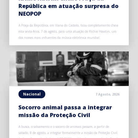
República em atuação surpresa do
NEOPOP
A Praça da República, em Viana do Castelo, ficou completamente cheia
esta sexta-feira, 7 de agosto, para uma atuação de Richie Hawtin, um
dos nomes mais influentes da música eletrónica mundial.
Nacional
7 Agosto, 2026
Socorro animal passa a integrar
missão da Proteção Civil
A busca, o salvamento e o socorro de animais passam, a partir de
sábado, 8 de agosto, a integrar formalmente a missão da Proteção Civil.