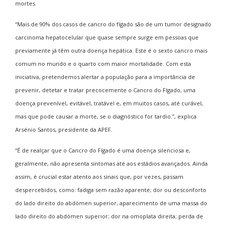
mortes.
“Mais de 90% dos casos de cancro do fígado são de um tumor designado
carcinoma hepatocelular que quase sempre surge em pessoas que
previamente já têm outra doença hepática. Este é o sexto cancro mais
comum no mundo e o quarto com maior mortalidade. Com esta
iniciativa, pretendemos alertar a população para a importância de
prevenir, detetar e tratar precocemente o Cancro do Fígado, uma
doença prevenível, evitável, tratável e, em muitos casos, até curável,
mas que pode causar a morte, se o diagnóstico for tardio.”, explica
Arsénio Santos, presidente da APEF.
“É de realçar que o Cancro do Fígado é uma doença silenciosa e,
geralmente, não apresenta sintomas até aos estádios avançados. Ainda
assim, é crucial estar atento aos sinais que, por vezes, passam
despercebidos, como: fadiga sem razão aparente; dor ou desconforto
do lado direito do abdómen superior; aparecimento de uma massa do
lado direito do abdómen superior; dor na omoplata direita; perda de