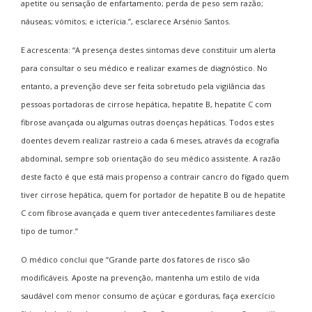
apetite ou sensação de enfartamento; perda de peso sem razão;
náuseas; vómitos; e icterícia.”, esclarece Arsénio Santos.
E acrescenta: “A presença destes sintomas deve constituir um alerta
para consultar o seu médico e realizar exames de diagnóstico. No
entanto, a prevenção deve ser feita sobretudo pela vigilância das
pessoas portadoras de cirrose hepática, hepatite B, hepatite C com
fibrose avançada ou algumas outras doenças hepáticas. Todos estes
doentes devem realizar rastreio a cada 6 meses, através da ecografia
abdominal, sempre sob orientação do seu médico assistente. A razão
deste facto é que está mais propenso a contrair cancro do fígado quem
tiver cirrose hepática, quem for portador de hepatite B ou de hepatite
C com fibrose avançada e quem tiver antecedentes familiares deste
tipo de tumor.”
O médico conclui que “Grande parte dos fatores de risco são
modificáveis. Aposte na prevenção, mantenha um estilo de vida
saudável com menor consumo de açúcar e gorduras, faça exercício