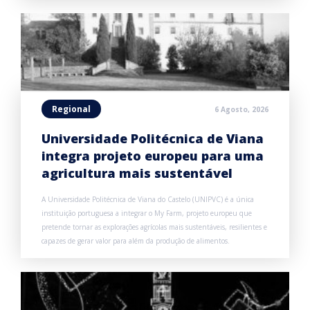
Regional
6 Agosto, 2026
Universidade Politécnica de Viana
integra projeto europeu para uma
agricultura mais sustentável
A Universidade Politécnica de Viana do Castelo (UNIPVC) é a única
instituição portuguesa a integrar o My Farm, projeto europeu que
pretende tornar as explorações agrícolas mais sustentáveis, resilientes e
capazes de gerar valor para além da produção de alimentos.