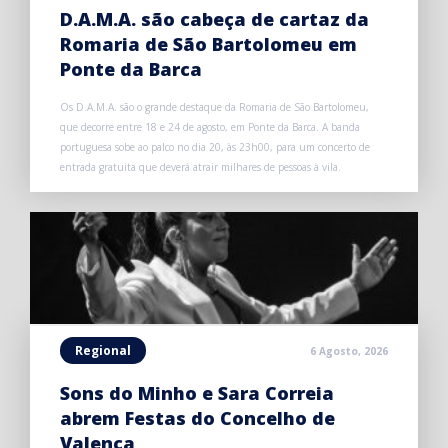
D.A.M.A. são cabeça de cartaz da
Romaria de São Bartolomeu em
Ponte da Barca
Os D.A.M.A. são o grande destaque da Romaria de São Bartolomeu,
que decorre entre 18 e 24 de agosto, em Ponte da Barca. A banda
portuguesa sobe ao palco no dia 20, às 23h00, para um concerto de
entrada gratuita que deverá atrair milhares de pessoas à vila.
Regional
6 Agosto, 2026
Sons do Minho e Sara Correia
abrem Festas do Concelho de
Valença