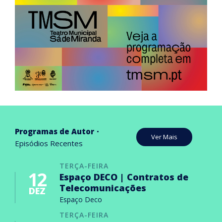
Programas de Autor
Ver Mais
Episódios Recentes
TERÇA-FEIRA
12
Espaço DECO | Contratos de
Telecomunicações
DEZ
Espaço Deco
TERÇA-FEIRA