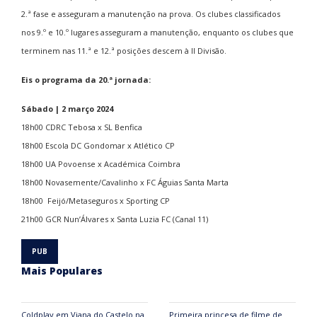
2.ª fase e asseguram a manutenção na prova. Os clubes classificados
nos 9.º e 10.º lugares asseguram a manutenção, enquanto os clubes que
terminem nas 11.ª e 12.ª posições descem à II Divisão.
Eis o programa da 20.ª jornada:
Sábado | 2 março 2024
18h00 CDRC Tebosa x SL Benfica
18h00 Escola DC Gondomar x Atlético CP
18h00 UA Povoense x Académica Coimbra
18h00 Novasemente/Cavalinho x FC Águias Santa Marta
18h00 Feijó/Metaseguros x Sporting CP
21h00 GCR Nun’Álvares x Santa Luzia FC (Canal 11)
Mais Populares
Coldplay em Viana do Castelo na
Primeira princesa de filme de