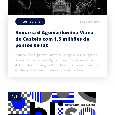
Internacional
6 Agosto, 2026
Romaria d’Agonia ilumina Viana
do Castelo com 1,5 milhões de
pontos de luz
Viana do Castelo liga esta quinta-feira, 6 de agosto, as iluminações da
Romaria de Nossa Senhora d’Agonia. Cerca de 1,5 milhões de pontos
de luz, instalados ao longo de 9,8 quilómetros de ruas, vão transformar
o ambiente da cidade e anunciar a aproximação das festas.