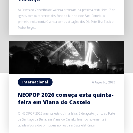
As Festas do Concelho de Valença arrancam na próxima sexta-feira, 7 de
agosto, com os concertos dos Sons do Minho e de Sara Correia. A
primeira noite contará ainda com as atuações dos DJs Pete Tha Zouk e
Pedro Borges.
Internacional
6 Agosto, 2026
NEOPOP 2026 começa esta quinta-
feira em Viana do Castelo
O NEOPOP 2026 arranca esta quinta-feira, 6 de agosto, junto ao Forte
de Santiago da Barra, em Viana do Castelo, levando novamente à
cidade alguns dos principais nomes da música eletrónica.