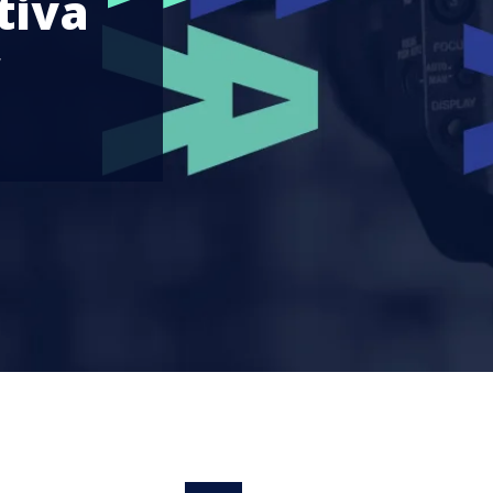
tiva
”