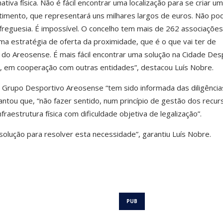
iva física. Não é fácil encontrar uma localização para se criar u
estimento, que representará uns milhares largos de euros. Não p
freguesia. É impossível. O concelho tem mais de 262 associações
a estratégia de oferta da proximidade, que é o que vai ter de
do Areosense. É mais fácil encontrar uma solução na Cidade Des
e, em cooperação com outras entidades”, destacou Luís Nobre.
o Grupo Desportivo Areosense “tem sido informada das diligência
ntou que, “não fazer sentido, num princípio de gestão dos recur
nfraestrutura física com dificuldade objetiva de legalização”.
olução para resolver esta necessidade”, garantiu Luís Nobre.