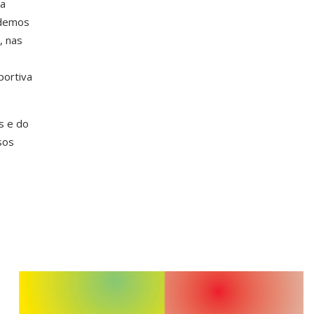
ma
odemos
, nas
portiva
s e do
sos