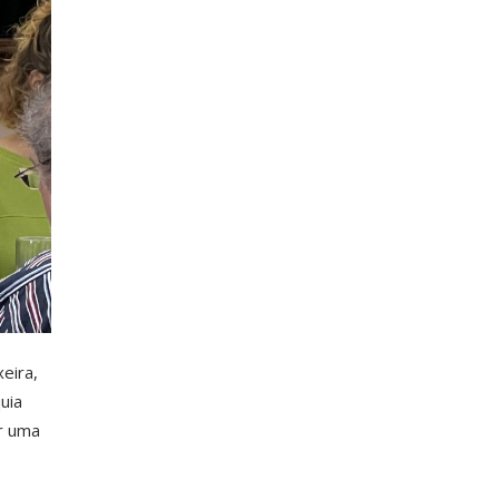
eira,
uia
r uma