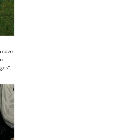
m novo
o.
gos”,