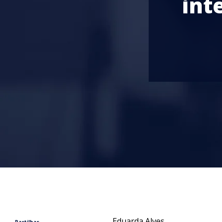
int
Eduarda Alves