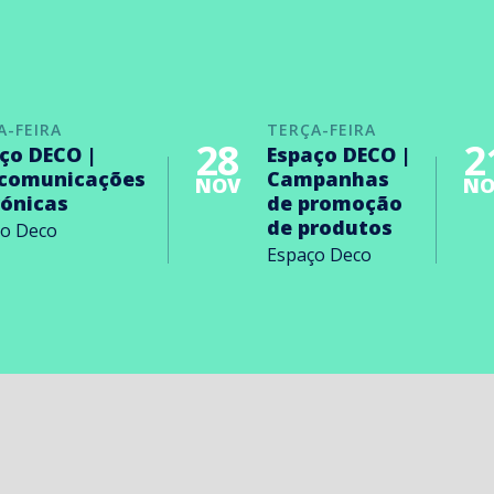
A-FEIRA
TERÇA-FEIRA
28
2
ço DECO |
Espaço DECO |
ecomunicações
Campanhas
NOV
NO
rónicas
de promoção
de produtos
ço Deco
Espaço Deco