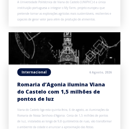
A Universidade Politécnica de Viana do Castelo (UNIPVC) é a única
instituição portuguesa a integrar o My Farm, projeto europeu que
pretende tornar as explorações agrícolas mais sustentáveis, resilientes e
capazes de gerar valor para além da produção de alimentos.
Internacional
6 Agosto, 2026
Romaria d’Agonia ilumina Viana
do Castelo com 1,5 milhões de
pontos de luz
Viana do Castelo liga esta quinta-feira, 6 de agosto, as iluminações da
Romaria de Nossa Senhora d’Agonia. Cerca de 1,5 milhões de pontos
de luz, instalados ao longo de 9,8 quilómetros de ruas, vão transformar
o ambiente da cidade e anunciar a aproximação das festas.