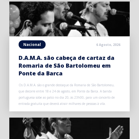
Nacional
6 Agosto, 2026
D.A.M.A. são cabeça de cartaz da
Romaria de São Bartolomeu em
Ponte da Barca
Os D.A.M.A. são o grande destaque da Romaria de São Bartolomeu,
que decorre entre 18 e 24 de agosto, em Ponte da Barca. A banda
portuguesa sobe ao palco no dia 20, às 23h00, para um concerto de
entrada gratuita que deverá atrair milhares de pessoas à vila.