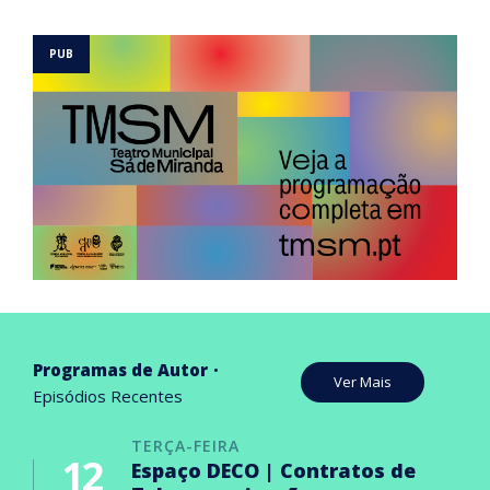
Programas de Autor
Ver Mais
Episódios Recentes
TERÇA-FEIRA
12
Espaço DECO | Contratos de