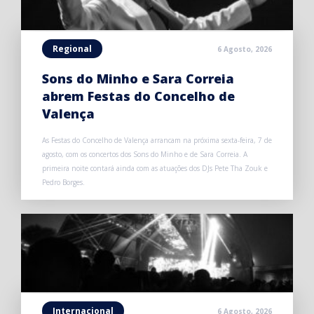
Regional
6 Agosto, 2026
Sons do Minho e Sara Correia
abrem Festas do Concelho de
Valença
As Festas do Concelho de Valença arrancam na próxima sexta-feira, 7 de
agosto, com os concertos dos Sons do Minho e de Sara Correia. A
primeira noite contará ainda com as atuações dos DJs Pete Tha Zouk e
Pedro Borges.
Internacional
6 Agosto, 2026