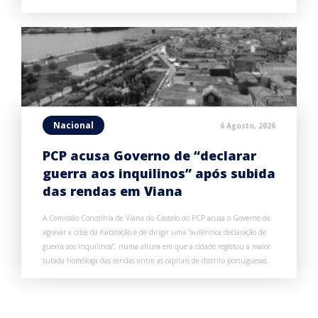
Nacional
6 Agosto, 2026
PCP acusa Governo de “declarar
guerra aos inquilinos” após subida
das rendas em Viana
A Comissão Concelhia de Viana do Castelo do PCP acusa o Governo de
agravar a crise da habitação e de dirigir uma “autêntica declaração de
guerra aos inquilinos”, numa altura em que a cidade registou a maior
subida homóloga das rendas entre as capitais de distrito portuguesas.