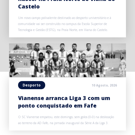
Castelo
Um novo campo polivalente destinado ao desporto universitário e à
comunidade vai ser construído no campus da Escola Superior de
Tecnologia e Gestão (ESTG), na Praia Norte, em Viana do Castelo.
Desporto
10 Agosto, 2026
Vianense arranca Liga 3 com um
ponto conquistado em Fafe
O SC Vianense empatou, este domingo, sem golos (0-0) na deslocação
ao terreno da AD Fafe, na jornada inaugural da Série A da Liga 3.