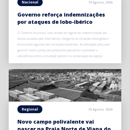
Nacional
10 Agosto, 2026
Governo reforça indemnizações
por ataques de lobo-ibérico
O Governo anunciou uma revisão do regime de indemnizações por
danos causados pelo lobo-ibérico, alargando as situações abrangidas e
eliminando algumas das limitações existentes. As alterações procuram
garantir maior justiça aos produtores pecuários e promover a
coexistência entre a atividade pastoril e a conservação da espécie.
Regional
10 Agosto, 2026
Novo campo polivalente vai
nascer na Praia Norte de Viana do