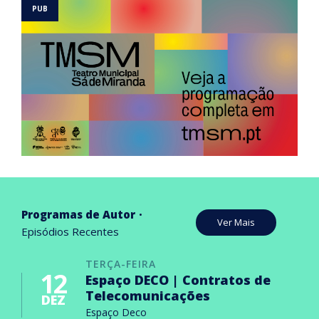
Programas de Autor
Ver Mais
Episódios Recentes
TERÇA-FEIRA
12
Espaço DECO | Contratos de
Telecomunicações
DEZ
Espaço Deco