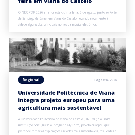
feira em Viana do Castelo
O NEOPOP 2026 arranca esta quinta-feira, 6 de agosto, junto ao Forte
de Santiago da Barra, em Viana do Castelo, levando novamente à
cidade alguns dos principais nomes da música eletrónica.
Regional
6 Agosto, 2026
Universidade Politécnica de Viana
integra projeto europeu para uma
agricultura mais sustentável
A Universidade Politécnica de Viana do Castelo (UNIPVC) é a única
instituição portuguesa a integrar o My Farm, projeto europeu que
pretende tornar as explorações agrícolas mais sustentáveis, resilientes e