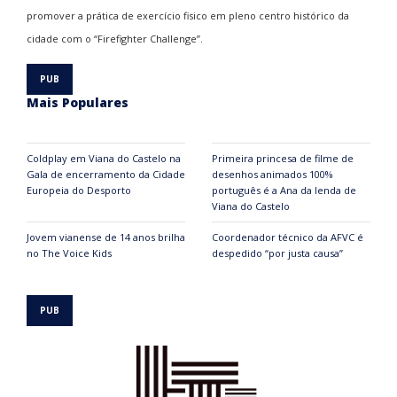
promover a prática de exercício fisico em pleno centro histórico da
cidade com o “Firefighter Challenge”.
Mais Populares
Coldplay em Viana do Castelo na
Primeira princesa de filme de
Gala de encerramento da Cidade
desenhos animados 100%
Europeia do Desporto
português é a Ana da lenda de
Viana do Castelo
Jovem vianense de 14 anos brilha
Coordenador técnico da AFVC é
no The Voice Kids
despedido “por justa causa”