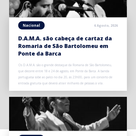
Nacional
6 Agosto, 2026
D.A.M.A. são cabeça de cartaz da
Romaria de São Bartolomeu em
Ponte da Barca
Os D.A.M.A. são o grande destaque da Romaria de São Bartolomeu,
que decorre entre 18 e 24 de agosto, em Ponte da Barca. A banda
portuguesa sobe ao palco no dia 20, às 23h00, para um concerto de
entrada gratuita que deverá atrair milhares de pessoas à vila.