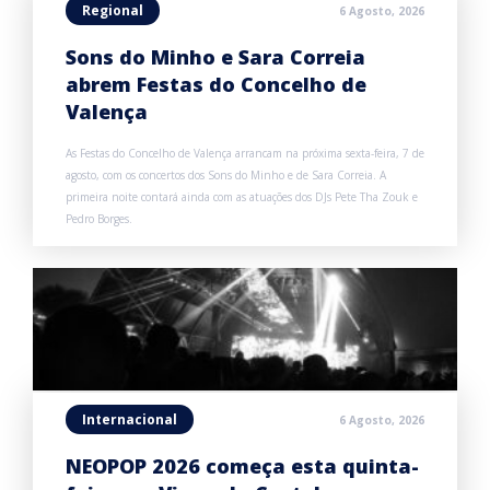
Regional
6 Agosto, 2026
Sons do Minho e Sara Correia
abrem Festas do Concelho de
Valença
As Festas do Concelho de Valença arrancam na próxima sexta-feira, 7 de
agosto, com os concertos dos Sons do Minho e de Sara Correia. A
primeira noite contará ainda com as atuações dos DJs Pete Tha Zouk e
Pedro Borges.
Internacional
6 Agosto, 2026
NEOPOP 2026 começa esta quinta-