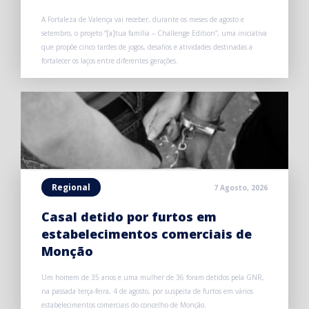
A Fortaleza de Valença vai receber, durante os meses de agosto e
setembro, o projeto “[a]tua família – Challenge Edition”, uma iniciativa
que propõe cinco tardes de jogos, desafios e atividades destinadas a
fortalecer os laços entre diferentes gerações.
Regional
7 Agosto, 2026
Casal detido por furtos em
estabelecimentos comerciais de
Monção
Um homem de 35 anos e uma mulher de 36 foram detidos pela GNR,
na passada terça-feira, 4 de agosto, por suspeita de furtos em vários
estabelecimentos comerciais do concelho de Monção.