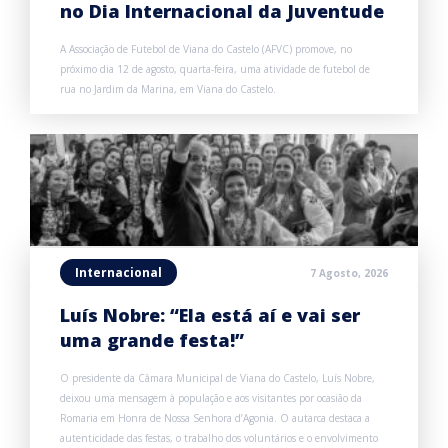
no Dia Internacional da Juventude
A Associação de Futebol de Viana do Castelo (AFVC) promove, no
próximo dia 12 de agosto, quarta-feira, uma atividade de futebol de
rua no Jardim da Marina, em Viana do Castelo.
Internacional
7 Agosto, 2026
Luís Nobre: “Ela está aí e vai ser
uma grande festa!”
O presidente da Câmara Municipal de Viana do Castelo, Luís Nobre,
deixou uma mensagem à população e aos visitantes por ocasião da
Romaria em Honra de Nossa Senhora d’Agonia. O autarca destaca a
autenticidade das festas, o trabalho dos voluntários e o envolvimento