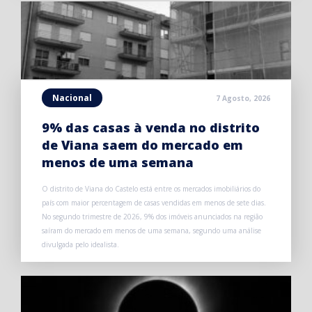
Nacional
7 Agosto, 2026
9% das casas à venda no distrito
de Viana saem do mercado em
menos de uma semana
O distrito de Viana do Castelo está entre os mercados imobiliários do
país com maior percentagem de casas vendidas em menos de sete dias.
No segundo trimestre de 2026, 9% dos imóveis anunciados na região
saíram do mercado em menos de uma semana, segundo uma análise
divulgada pelo idealista.