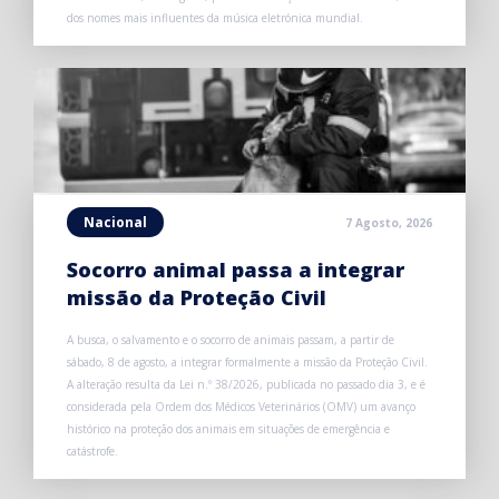
dos nomes mais influentes da música eletrónica mundial.
Nacional
7 Agosto, 2026
Socorro animal passa a integrar
missão da Proteção Civil
A busca, o salvamento e o socorro de animais passam, a partir de
sábado, 8 de agosto, a integrar formalmente a missão da Proteção Civil.
A alteração resulta da Lei n.º 38/2026, publicada no passado dia 3, e é
considerada pela Ordem dos Médicos Veterinários (OMV) um avanço
histórico na proteção dos animais em situações de emergência e
catástrofe.