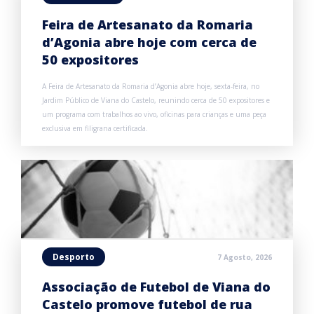
Feira de Artesanato da Romaria
d’Agonia abre hoje com cerca de
50 expositores
A Feira de Artesanato da Romaria d’Agonia abre hoje, sexta-feira, no
Jardim Público de Viana do Castelo, reunindo cerca de 50 expositores e
um programa com trabalhos ao vivo, oficinas para crianças e uma peça
exclusiva em filigrana certificada.
Desporto
7 Agosto, 2026
Associação de Futebol de Viana do
Castelo promove futebol de rua