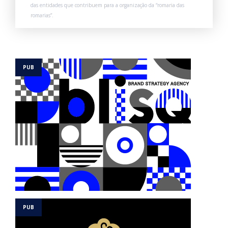
das entidades que contribuem para a organização da “romaria das
romarias”.