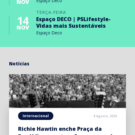
Espaço Deco
NOV
TERÇA-FEIRA
14
Espaço DECO | PSLifestyle-
Vidas mais Sustentáveis
NOV
Espaço Deco
Notícias
Internacional
8 Agosto, 2026
Richie Hawtin enche Praça da