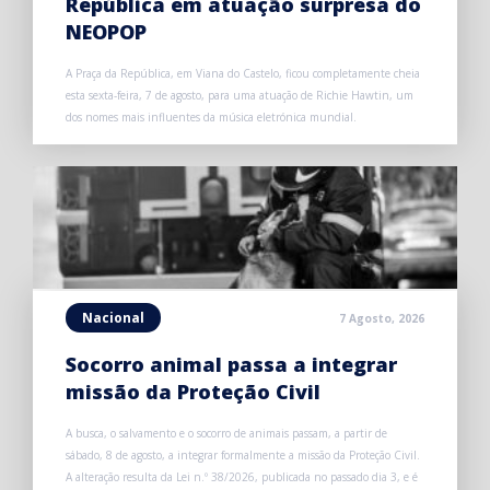
República em atuação surpresa do
NEOPOP
A Praça da República, em Viana do Castelo, ficou completamente cheia
esta sexta-feira, 7 de agosto, para uma atuação de Richie Hawtin, um
dos nomes mais influentes da música eletrónica mundial.
Nacional
7 Agosto, 2026
Socorro animal passa a integrar
missão da Proteção Civil
A busca, o salvamento e o socorro de animais passam, a partir de
sábado, 8 de agosto, a integrar formalmente a missão da Proteção Civil.
A alteração resulta da Lei n.º 38/2026, publicada no passado dia 3, e é