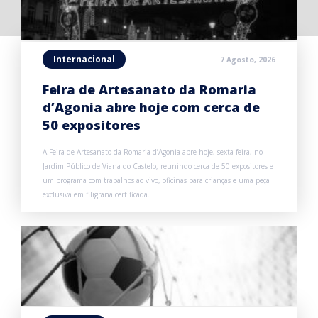
Internacional
7 Agosto, 2026
Feira de Artesanato da Romaria
d’Agonia abre hoje com cerca de
50 expositores
A Feira de Artesanato da Romaria d’Agonia abre hoje, sexta-feira, no
Jardim Público de Viana do Castelo, reunindo cerca de 50 expositores e
um programa com trabalhos ao vivo, oficinas para crianças e uma peça
exclusiva em filigrana certificada.