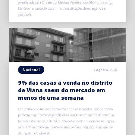
considerada pela Ordem dos Médicos Veterinários (OMV) um avanço
histórico na proteção dos animais em situações de emergência e
catástrofe.
Nacional
7 Agosto, 2026
9% das casas à venda no distrito
de Viana saem do mercado em
menos de uma semana
O distrito de Viana do Castelo está entre os mercados imobiliários do
país com maior percentagem de casas vendidas em menos de sete dias.
No segundo trimestre de 2026, 9% dos imóveis anunciados na região
saíram do mercado em menos de uma semana, segundo uma análise
divulgada pelo idealista.