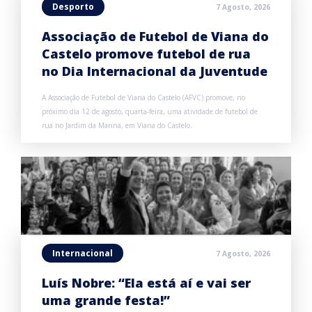
Desporto
7 Agosto, 2026
Associação de Futebol de Viana do
Castelo promove futebol de rua
no Dia Internacional da Juventude
A Associação de Futebol de Viana do Castelo (AFVC) promove, no
próximo dia 12 de agosto, quarta-feira, uma atividade de futebol de
rua no Jardim da Marina, em Viana do Castelo.
Internacional
7 Agosto, 2026
Luís Nobre: “Ela está aí e vai ser
uma grande festa!”