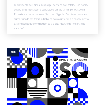
O presidente da Câmara Municipal de Viana do Castelo, Luís Nobre,
deixou uma mensagem à população e aos visitantes por ocasião da
Romaria em Honra de Nossa Senhora d’Agonia. O autarca destaca a
autenticidade das festas, o trabalho dos voluntários e o envolvimento
das entidades que contribuem para a organização da “romaria das
romarias”.