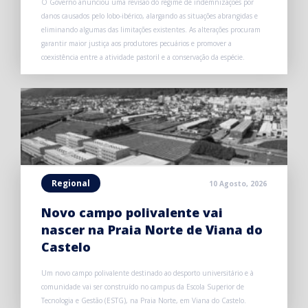
O Governo anunciou uma revisão do regime de indemnizações por
danos causados pelo lobo-ibérico, alargando as situações abrangidas e
eliminando algumas das limitações existentes. As alterações procuram
garantir maior justiça aos produtores pecuários e promover a
coexistência entre a atividade pastoril e a conservação da espécie.
Regional
10 Agosto, 2026
Novo campo polivalente vai
nascer na Praia Norte de Viana do
Castelo
Um novo campo polivalente destinado ao desporto universitário e à
comunidade vai ser construído no campus da Escola Superior de
Tecnologia e Gestão (ESTG), na Praia Norte, em Viana do Castelo.