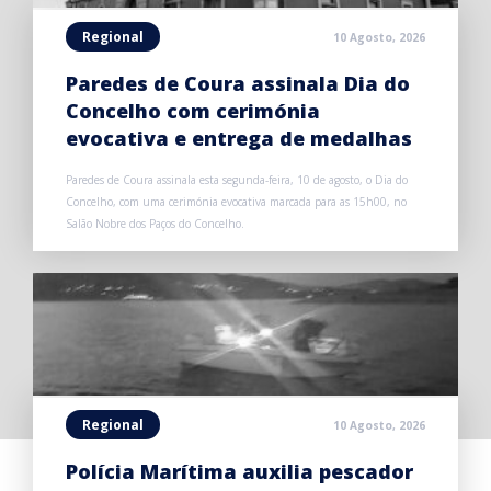
Regional
10 Agosto, 2026
Paredes de Coura assinala Dia do
Concelho com cerimónia
evocativa e entrega de medalhas
Paredes de Coura assinala esta segunda-feira, 10 de agosto, o Dia do
Concelho, com uma cerimónia evocativa marcada para as 15h00, no
Salão Nobre dos Paços do Concelho.
Regional
10 Agosto, 2026
Polícia Marítima auxilia pescador