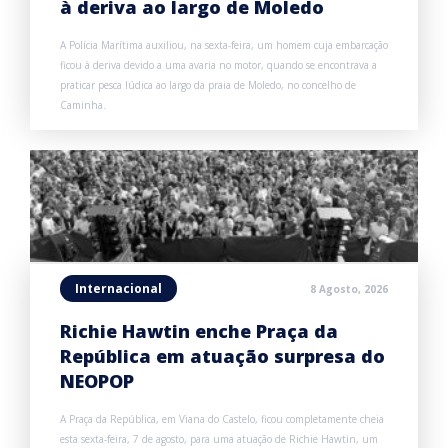
à deriva ao largo de Moledo
A Polícia Marítima auxiliou, na sexta-feira, um homem cuja embarcação
ficou à deriva devido a uma avaria no motor, quando se encontrava a
praticar pesca lúdica ao largo da praia de Moledo, no concelho de
Caminha.
Internacional
8 Agosto, 2026
Richie Hawtin enche Praça da
República em atuação surpresa do
NEOPOP
A Praça da República, em Viana do Castelo, ficou completamente cheia
esta sexta-feira, 7 de agosto, para uma atuação de Richie Hawtin, um