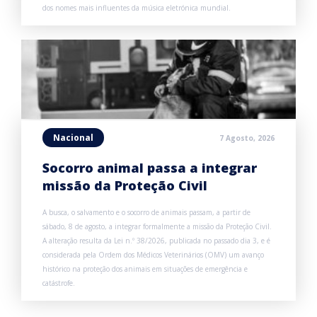
dos nomes mais influentes da música eletrónica mundial.
Nacional
7 Agosto, 2026
Socorro animal passa a integrar
missão da Proteção Civil
A busca, o salvamento e o socorro de animais passam, a partir de
sábado, 8 de agosto, a integrar formalmente a missão da Proteção Civil.
A alteração resulta da Lei n.º 38/2026, publicada no passado dia 3, e é
considerada pela Ordem dos Médicos Veterinários (OMV) um avanço
histórico na proteção dos animais em situações de emergência e
catástrofe.