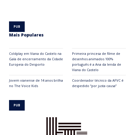
Mais Populares
Coldplay em Viana do Castelo na
Primeira princesa de filme de
Gala de encerramento da Cidade
desenhos animados 100%
Europeia do Desporto
português é a Ana da lenda de
Viana do Castelo
Jovem vianense de 14 anos brilha
Coordenador técnico da AFVC é
no The Voice Kids
despedido “por justa causa”