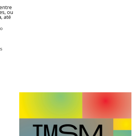
 entre
es, ou
, até
ao
as