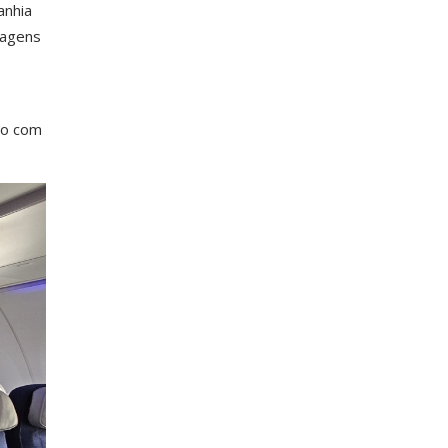
anhia
iagens
ão com