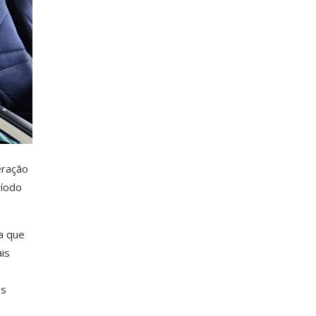
eração
ríodo
a que
is
os