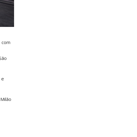
) com
(São
 e
 Milão