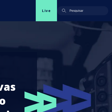
Live
vas
ho