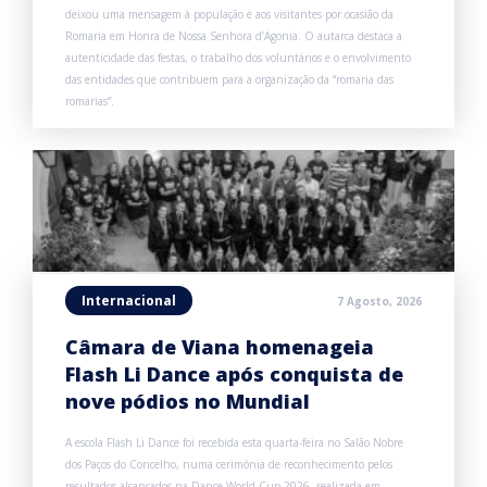
deixou uma mensagem à população e aos visitantes por ocasião da
Romaria em Honra de Nossa Senhora d’Agonia. O autarca destaca a
autenticidade das festas, o trabalho dos voluntários e o envolvimento
das entidades que contribuem para a organização da “romaria das
romarias”.
Internacional
7 Agosto, 2026
Câmara de Viana homenageia
Flash Li Dance após conquista de
nove pódios no Mundial
A escola Flash Li Dance foi recebida esta quarta-feira no Salão Nobre
dos Paços do Concelho, numa cerimónia de reconhecimento pelos
resultados alcançados na Dance World Cup 2026, realizada em