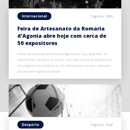
Internacional
7 Agosto, 2026
Feira de Artesanato da Romaria
d’Agonia abre hoje com cerca de
50 expositores
A Feira de Artesanato da Romaria d’Agonia abre hoje, sexta-feira, no
Jardim Público de Viana do Castelo, reunindo cerca de 50 expositores e
um programa com trabalhos ao vivo, oficinas para crianças e uma peça
exclusiva em filigrana certificada.
Desporto
7 Agosto, 2026