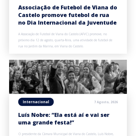
Associação de Futebol de Viana do
Castelo promove futebol de rua
no Dia Internacional da Juventude
A Associação de Futebol de Viana do Castelo (AFVC) promove, no
próximo dia 12 de agosto, quarta-feira, uma atividade de futebol de
rua no Jardim da Marina, em Viana do Castelo.
Internacional
7 Agosto, 2026
Luís Nobre: “Ela está aí e vai ser
uma grande festa!”
O presidente da Câmara Municipal de Viana do Castelo, Luís Nobre,