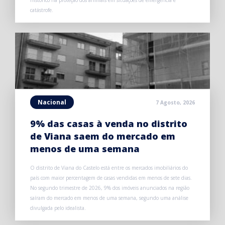
histórico na proteção dos animais em situações de emergência e
catástrofe.
Nacional
7 Agosto, 2026
9% das casas à venda no distrito
de Viana saem do mercado em
menos de uma semana
O distrito de Viana do Castelo está entre os mercados imobiliários do
país com maior percentagem de casas vendidas em menos de sete dias.
No segundo trimestre de 2026, 9% dos imóveis anunciados na região
saíram do mercado em menos de uma semana, segundo uma análise
divulgada pelo idealista.