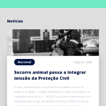
Notícias
Nacional
7 Agosto, 2026
Socorro animal passa a integrar
missão da Proteção Civil
A busca, o salvamento e o socorro de animais passam, a partir de
sábado, 8 de agosto, a integrar formalmente a missão da Proteção Civil.
A alteração resulta da Lei n.º 38/2026, publicada no passado dia 3, e é
considerada pela Ordem dos Médicos Veterinários (OMV) um avanço