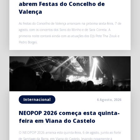
abrem Festas do Concelho de
Valença
As Festas do Concelho de Valença arrancam na próxima sexta-feira, 7 de
agosto, com os concertos dos Sons do Minho e de Sara Correia. A
primeira noite contará ainda com as atuações dos DJs Pete Tha Zouk e
Pedro Borges.
Internacional
6 Agosto, 2026
NEOPOP 2026 começa esta quinta-
feira em Viana do Castelo
O NEOPOP 2026 arranca esta quinta-feira, 6 de agosto, junto ao Forte
de Santiago da Barra, em Viana do Castelo, levando novamente à