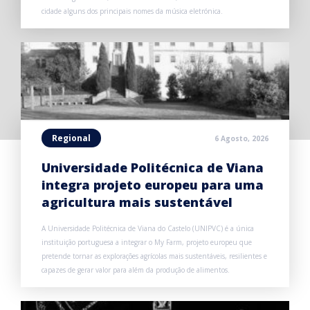
cidade alguns dos principais nomes da música eletrónica.
Regional
6 Agosto, 2026
Universidade Politécnica de Viana
integra projeto europeu para uma
agricultura mais sustentável
A Universidade Politécnica de Viana do Castelo (UNIPVC) é a única
instituição portuguesa a integrar o My Farm, projeto europeu que
pretende tornar as explorações agrícolas mais sustentáveis, resilientes e
capazes de gerar valor para além da produção de alimentos.