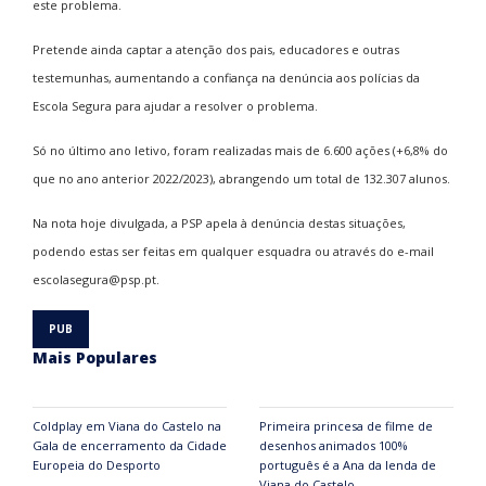
este problema.
Pretende ainda captar a atenção dos pais, educadores e outras
testemunhas, aumentando a confiança na denúncia aos polícias da
Escola Segura para ajudar a resolver o problema.
Só no último ano letivo, foram realizadas mais de 6.600 ações (+6,8% do
que no ano anterior 2022/2023), abrangendo um total de 132.307 alunos.
Na nota hoje divulgada, a PSP apela à denúncia destas situações,
podendo estas ser feitas em qualquer esquadra ou através do e-mail
escolasegura@psp.pt.
Mais Populares
Coldplay em Viana do Castelo na
Primeira princesa de filme de
Gala de encerramento da Cidade
desenhos animados 100%
Europeia do Desporto
português é a Ana da lenda de
Viana do Castelo