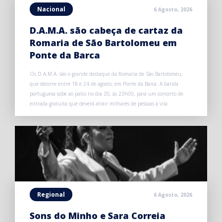
Nacional
6 Agosto, 2026
D.A.M.A. são cabeça de cartaz da
Romaria de São Bartolomeu em
Ponte da Barca
Os D.A.M.A. são o grande destaque da Romaria de São Bartolomeu,
que decorre entre 18 e 24 de agosto, em Ponte da Barca. A banda
portuguesa sobe ao palco no dia 20, às 23h00, para um concerto de
entrada gratuita que deverá atrair milhares de pessoas à vila.
Regional
6 Agosto, 2026
Sons do Minho e Sara Correia