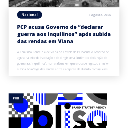
Nacional
6 Agosto, 2026
PCP acusa Governo de “declarar
guerra aos inquilinos” após subida
das rendas em Viana
A Comissão Concelhia de Viana do Castelo do PCP acusa o Governo de
agravar a crise da habitação e de dirigir uma “autêntica declaração de
guerra aos inquilinos”, numa altura em que a cidade registou a maior
subida homóloga das rendas entre as capitais de distrito portuguesas.