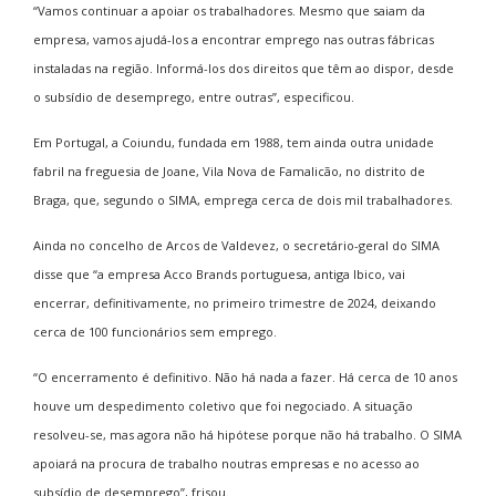
“Vamos continuar a apoiar os trabalhadores. Mesmo que saiam da
empresa, vamos ajudá-los a encontrar emprego nas outras fábricas
instaladas na região. Informá-los dos direitos que têm ao dispor, desde
o subsídio de desemprego, entre outras”, especificou.
Em Portugal, a Coiundu, fundada em 1988, tem ainda outra unidade
fabril na freguesia de Joane, Vila Nova de Famalicão, no distrito de
Braga, que, segundo o SIMA, emprega cerca de dois mil trabalhadores.
Ainda no concelho de Arcos de Valdevez, o secretário-geral do SIMA
disse que “a empresa Acco Brands portuguesa, antiga Ibico, vai
encerrar, definitivamente, no primeiro trimestre de 2024, deixando
cerca de 100 funcionários sem emprego.
“O encerramento é definitivo. Não há nada a fazer. Há cerca de 10 anos
houve um despedimento coletivo que foi negociado. A situação
resolveu-se, mas agora não há hipótese porque não há trabalho. O SIMA
apoiará na procura de trabalho noutras empresas e no acesso ao
subsídio de desemprego”, frisou.