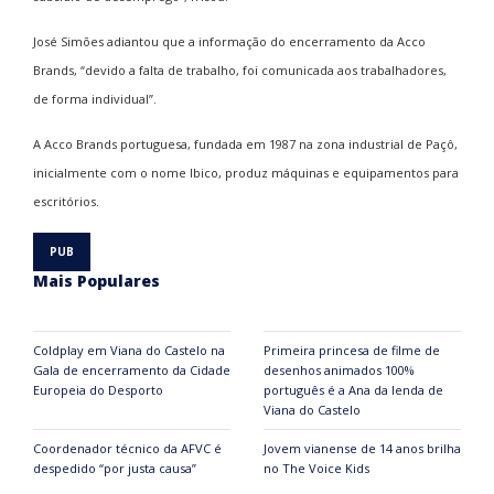
José Simões adiantou que a informação do encerramento da Acco
Brands, “devido a falta de trabalho, foi comunicada aos trabalhadores,
de forma individual”.
A Acco Brands portuguesa, fundada em 1987 na zona industrial de Paçô,
inicialmente com o nome Ibico, produz máquinas e equipamentos para
escritórios.
Mais Populares
Coldplay em Viana do Castelo na
Primeira princesa de filme de
Gala de encerramento da Cidade
desenhos animados 100%
Europeia do Desporto
português é a Ana da lenda de
Viana do Castelo
Coordenador técnico da AFVC é
Jovem vianense de 14 anos brilha
despedido “por justa causa”
no The Voice Kids