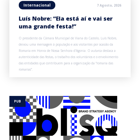
Internacional
7 Agosto, 2026
Luís Nobre: “Ela está aí e vai ser
uma grande festa!”
O presidente da Câmara Municipal de Viana do Castelo, Luís Nobre,
deixou uma mensagem à população e aos visitantes por ocasião da
Romaria em Honra de Nossa Senhora d’Agonia. O autarca destaca a
autenticidade das festas, o trabalho dos voluntários e o envolvimento
das entidades que contribuem para a organização da “romaria das
romarias”.