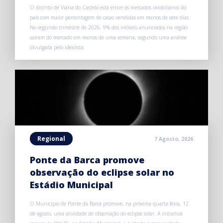
O distrito de Viana do Castelo está entre os mercados imobiliários do
país com maior percentagem de casas vendidas em menos de sete dias.
No segundo trimestre de 2026, 9% dos imóveis anunciados na região
saíram do mercado em menos de uma semana, segundo uma análise
divulgada pelo idealista.
Regional
7 Agosto, 2026
Ponte da Barca promove
observação do eclipse solar no
Estádio Municipal
O Município de Ponte da Barca promove, na próxima quarta-feira, 12
de agosto, uma atividade de observação do eclipse solar. A iniciativa