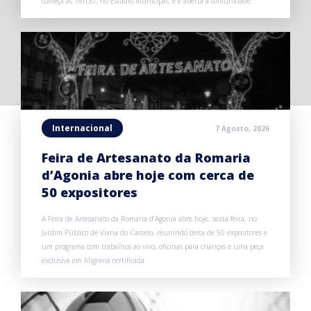
começa às 18h30, no Estádio Municipal, e é aberta à comunidade.
Internacional
7 Agosto, 2026
Feira de Artesanato da Romaria
d’Agonia abre hoje com cerca de
50 expositores
A Feira de Artesanato da Romaria d’Agonia abre hoje, sexta-feira, no
Jardim Público de Viana do Castelo, reunindo cerca de 50 expositores e
um programa com trabalhos ao vivo, oficinas para crianças e uma peça
exclusiva em filigrana certificada.