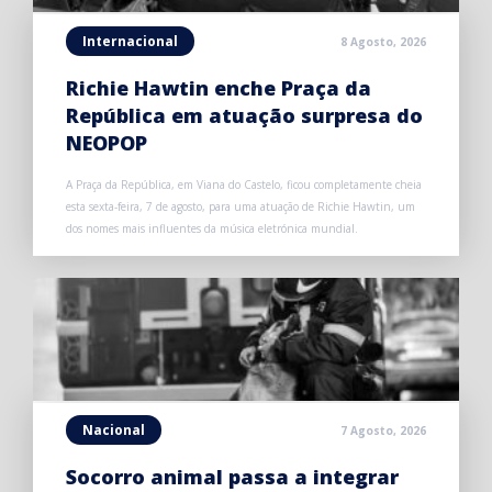
Internacional
8 Agosto, 2026
Richie Hawtin enche Praça da
República em atuação surpresa do
NEOPOP
A Praça da República, em Viana do Castelo, ficou completamente cheia
esta sexta-feira, 7 de agosto, para uma atuação de Richie Hawtin, um
dos nomes mais influentes da música eletrónica mundial.
Nacional
7 Agosto, 2026
Socorro animal passa a integrar