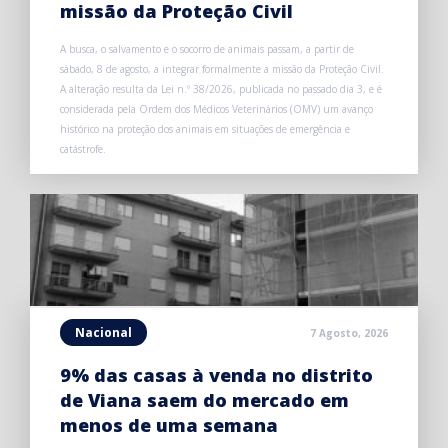
missão da Proteção Civil
A busca, o salvamento e o socorro de animais passam, a partir de
sábado, 8 de agosto, a integrar formalmente a missão da Proteção Civil.
A alteração resulta da Lei n.º 38/2026, publicada no passado dia 3, e é
considerada pela Ordem dos Médicos Veterinários (OMV) um avanço
histórico na proteção dos animais em situações de emergência e
catástrofe.
Nacional
7 Agosto, 2026
9% das casas à venda no distrito
de Viana saem do mercado em
menos de uma semana